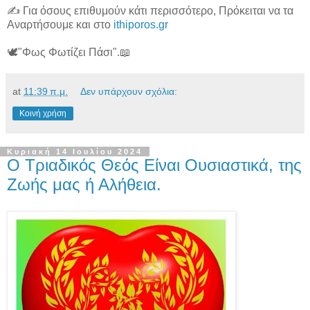
✍️ Για όσους επιθυμούν κάτι περισσότερο, Πρόκειται να τα
Αναρτήσουμε και στο
ithiporos.gr
🕊"Φως Φωτίζει Πάσι".📖
at
11:39 π.μ.
Δεν υπάρχουν σχόλια:
Κοινή χρήση
Κυριακή 14 Ιουλίου 2024
Ο Τριαδικός Θεός Είναι Ουσιαστικά, της
Ζωής μας ή Αλήθεια.