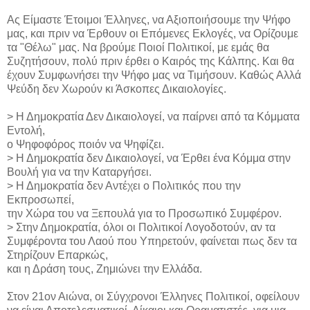
Ας Είμαστε Έτοιμοι Έλληνες, να Αξιοποιήσουμε την Ψήφο
μας, και πριν να Έρθουν οι Επόμενες Εκλογές, να Ορίζουμε
τα "Θέλω" μας. Να βρούμε Ποιοί Πολιτικοί, με εμάς θα
Συζητήσουν, πολύ πριν έρθει ο Καιρός της Κάλπης. Και θα
έχουν Συμφωνήσει την Ψήφο μας να Τιμήσουν. Καθώς Αλλά
Ψεύδη δεν Χωρούν κι Άσκοπες Δικαιολογίες.
> Η Δημοκρατία Δεν Δικαιολογεί, να παίρνει από τα Κόμματα
Εντολή,
ο Ψηφοφόρος ποιόν να Ψηφίζει.
> Η Δημοκρατία δεν Δικαιολογεί, να Έρθει ένα Κόμμα στην
Βουλή για να την Καταργήσει.
> Η Δημοκρατία δεν Αντέχει ο Πολιτικός που την
Εκπροσωπεί,
την Χώρα του να Ξεπουλά για το Προσωπικό Συμφέρον.
> Στην Δημοκρατία, όλοι οι Πολιτικοί Λογοδοτούν, αν τα
Συμφέροντα του Λαού που Υπηρετούν, φαίνεται πως δεν τα
Στηρίζουν Επαρκώς,
και η Δράση τους, Ζημιώνει την Ελλάδα.
Στον 21ον Αιώνα, οι Σύγχρονοι Έλληνες Πολιτικοί, οφείλουν