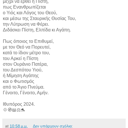
μέχρι να έρθει η Πίστη,
πως Ενανθρωπίζεται
ο Υιός και Λόγος του Θεού,
και μέσω της Σταυρικής Θυσίας Του,
την Λύτρωση να Φέρει.
Διδάσκει Πίστη, Ελπίδα κι Αγάπη.
Πως όποιος το Επιθυμεί,
με τον Θεό να Πορευτεί,
κατά το ίδιον μέτρο του,
του Αρκεί η Πίστη
στον Ουράνιο Πατέρα,
του Δεσπότου Υιού,
ή Μίμηση Αγάπης
και ο Φωτισμός
από το Άγιο Πνεύμα.
Γένοιτο, Γένοιτο, Αμήν.
Ιθυπόρος 2024.
💠🧭📖⚖️🐬
at
10:58 μ.μ.
Δεν υπάρχουν σχόλια: