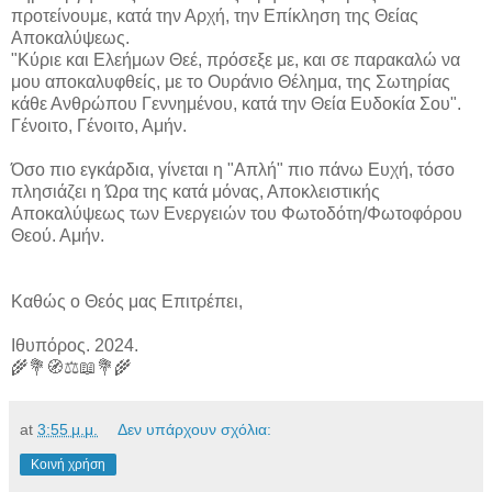
προτείνουμε, κατά την Αρχή, την Επίκληση της Θείας
Αποκαλύψεως.
"Κύριε και Ελεήμων Θεέ, πρόσεξε με, και σε παρακαλώ να
μου αποκαλυφθείς, με το Ουράνιο Θέλημα, της Σωτηρίας
κάθε Ανθρώπου Γεννημένου, κατά την Θεία Ευδοκία Σου".
Γένοιτο, Γένοιτο, Αμήν.
Όσο πιο εγκάρδια, γίνεται η "Απλή" πιο πάνω Ευχή, τόσο
πλησιάζει η Ώρα της κατά μόνας, Αποκλειστικής
Αποκαλύψεως των Ενεργειών του Φωτοδότη/Φωτοφόρου
Θεού. Αμήν.
Καθώς ο Θεός μας Επιτρέπει,
Ιθυπόρος. 2024.
🌾💐🧭⚖️📖💐🌾
at
3:55 μ.μ.
Δεν υπάρχουν σχόλια:
Κοινή χρήση