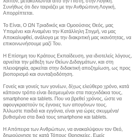
λοιπόν, μετακυλίωνται από την Πίστη, στην Λογική.
Συνήθως ότι δεν ταιριάζει με την Ανθρώπινη Λογική,
Απορρίπτεται.
Το Είναι, Ο ΩΝ Τριαδικός και Ομοούσιος Θεός, μας
Υπομένει και Αναμένει την Κατάλληλη Στιγμή, να μας
Αποκαλυφθεί, ανάλογα με την διακριτική μας ικανότητας, να
επικοινωνήσουμε μαζί Του.
Η Επίσημη του Κράτους Εκπαίδευση, για ιδιοτελείς λόγους,
αρνείται την μέθεξη των Θείων Διδαγμάτων, και στη
πλειοψηφία, αρκείται στην διδακτική αποζημίωση, ως προς
βιοπορισμό και συνταξιοδότηση.
Γονείς και γονείς των γονέων, δίχως ελεύθερο χρόνο, κατά
κάποιον τρόπο είναι δεσμευμένοι στα παιχνιδάκια τους,
smartphone και tablets. Που να βρεθεί χρόνος, ώστε να
αφουγκραστούν τις έγνοιες των απογόνων τους.
Άλλωστε παιδιά και εγγόνια, είναι για ώρες σκυμμένα/
βυθισμένα στα δικά τους smartphone και tablets.
Η Απόπειρα των Ανθρώπων, να ανακαλύψουν τον Θεό,
δημιούργησε τις κατά Τόπους Θρησκείες. Εμείς