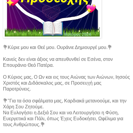
💐Κύριε μου και Θεέ μου. Ουράνιε Δημιουργέ μου.💐
Κανείς δεν είναι άξιος να απευθυνθεί σε Εσένα, στον
Επουράνιο Θεό Πατέρα.
Ο Κύριος μας, Ο Ων και εις τους Αιώνας των Αιώνων, Ιησούς
Χριστός και Διδάσκαλος μας, σε Προσευχή μας
Παροτρύνεις.
💐"Για τα όσα σφάλματα μας, Καρδιακά μετανοούμε, και την
Χάρη Σου Ζητούμε.
Να Ευλογήσει η Δεξιά Σου και να Λειτουργήσει η Φύση,
Ευεργετικά και Πάλι, όπως Έχεις Ευδοκήσει, Ωφέλιμα για
τους Ανθρώπους.💐