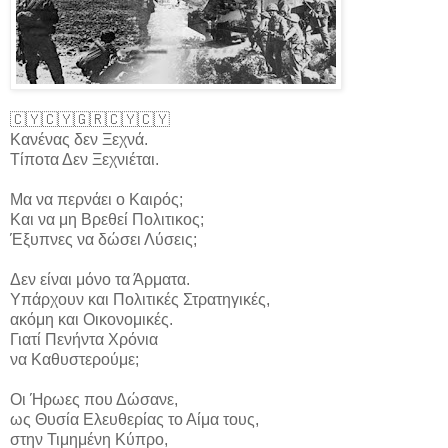
🇨🇾🇨🇾🇬🇷🇨🇾🇨🇾
Κανένας δεν Ξεχνά.
Τίποτα Δεν Ξεχνιέται.
Μα να περνάει ο Καιρός;
Και να μη Βρεθεί Πολιτικος;
Έξυπνες να δώσει Λύσεις;
Δεν είναι μόνο τα Άρματα.
Υπάρχουν και Πολιτικές Στρατηγικές,
ακόμη και Οικονομικές.
Γιατί Πενήντα Χρόνια
να Καθυστερούμε;
Οι Ήρωες που Δώσανε,
ως Θυσία Ελευθερίας το Αίμα τους,
στην Τιμημένη Κύπρο,