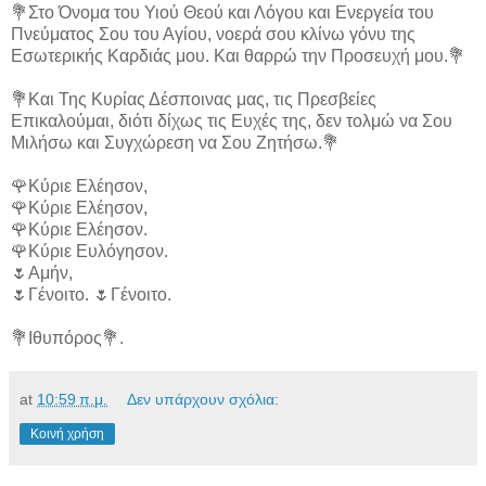
💐Στο Όνομα του Υιού Θεού και Λόγου και Ενεργεία του
Πνεύματος Σου του Αγίου, νοερά σου κλίνω γόνυ της
Εσωτερικής Καρδιάς μου. Και θαρρώ την Προσευχή μου.💐
💐Και Της Κυρίας Δέσποινας μας, τις Πρεσβείες
Επικαλούμαι, διότι δίχως τις Ευχές της, δεν τολμώ να Σου
Μιλήσω και Συγχώρεση να Σου Ζητήσω.💐
🌹Κύριε Ελέησον,
🌹Κύριε Ελέησον,
🌹Κύριε Ελέησον.
🌹Κύριε Ευλόγησον.
🌷Αμήν,
🌷Γένοιτο. 🌷Γένοιτο.
💐Ιθυπόρος💐.
at
10:59 π.μ.
Δεν υπάρχουν σχόλια:
Κοινή χρήση