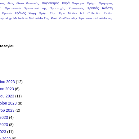
Χαιρετισμός
Χαρά
κας
Φώς Θεού
Φωτεινός
Χάρισμα
Χρήμα
Χρήσιμος
Χριστός Ανέστη
ή
Χριστιανικό
Χριστιανοί της Προσευχής
Χριστιανός
Χρόνος
Χρονιά
Ψυχή
Ωμέγα
Ώρα
Ώρα Μηδέν
A.I.
Collection
Editor
spost.gr
Michailidis
Michailidis.Org
Post
PostSociality
Tips
www.michailidis.org
τολογίου
)
)
ρίου 2023
(12)
ίου 2023
(6)
ίου 2023
(11)
βρίου 2023
(8)
του 2023
(2)
 2023
(4)
 2023
(8)
2023
(11)
ου 2023
(9)