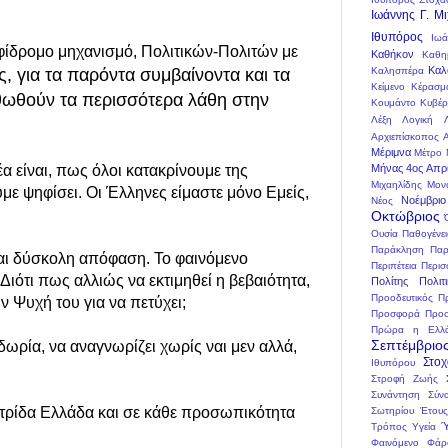
Ιωάννης Γ. Μ
Ιθυπόρος
Ιωά
μφίδρομο μηχανισμό, Πολιτικών-Πολιτών με
Καθήκον
Καθη
Καλ
, για τα παρόντα συμβαίνοντα και τα
Καλησπέρα
Κείμενο
Κέρασμ
ρθωθούν τα περισσότερα λάθη στην
Κουμάντο
Κυβέ
Λέξη
Λογική
Αρχιεπίσκοπος 
Μέριμνα
Μέτρο
α είναι, πως όλοι κατακρίνουμε της
Μήνας 4ος Απρί
Μιχαηλίδης
Μον
με ψηφίσει. Οι Έλληνες είμαστε μόνο Εμείς,
Νοέμβριο
Νέος
Οκτώβριος
Ουσία
Παθογένε
Παράκληση
Παρ
ναι δύσκολη απόφαση. Το φαινόμενο
Περιπέτεια
Περισ
Διότι πως αλλιώς να εκτιμηθεί η βεβαιότητα,
Πολίτης
Πολιτ
Προοδευτικός
Π
ν Ψυχή του για να πετύχει;
Προσφορά
Προσ
Πρώρα η Ελλ
Σεπτέμβριο
δωρία, να αναγνωρίζει χωρίς ναι μεν αλλά,
Στο
Ιθυπόρου
Στροφή Ζωής
Συνάντηση
Σύν
ατρίδα Ελλάδα και σε κάθε προσωπικότητα
Σωτηρίου Έτους
Ύ
Τρόπος
Υγεία
Φαινόμενο
Φάρ