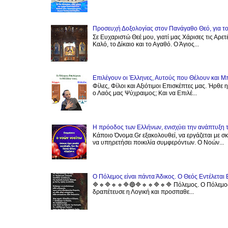
Προσευχή Δοξολογίας στον Πανάγαθο Θεό, για το
Σε Ευχαριστώ Θεέ μου, γιατί μας Χάρισες τις Αρετ
Καλό, το Δίκαιο και το Αγαθό. Ο Άγιος...
Επιλέγουν οι Έλληνες, Αυτούς που Θέλουν και Μ
Φίλες, Φίλοι και Αξιότιμοι Επισκέπτες μας. Ήρθε 
ο Λαός μας Ψύχραιμος; Και να Επιλέ...
Η πρόοδος των Ελλήνων, ενισχύει την ανάπτυξη 
Κάποιο Όνομα.Gr εξακολουθεί, να εργάζεται με 
να υπηρετήσει ποικιλία συμφερόντων. Ο Νοών...
Ο Πόλεμος είναι πάντα Άδικος. Ο Θεός Εντέλεται 
🔷️🔹️🔷️🔹️🔹️🔷️🔵🔷️🔹️🔹️🔷️🔹️🔷️ Πόλεμος. Ο 
δραπέτευσε η Λογική και προσπαθε...