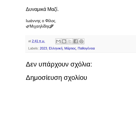
Δυναμικά Μαζί.
Ιωάννης ο Φίλος.
🌿Μιχαηλίδης🌾
at
2:41 π.μ.
Labels:
2023
,
Ελληνική
,
Μάρτιος
,
Παθογένεια
Δεν υπάρχουν σχόλια:
Δημοσίευση σχολίου