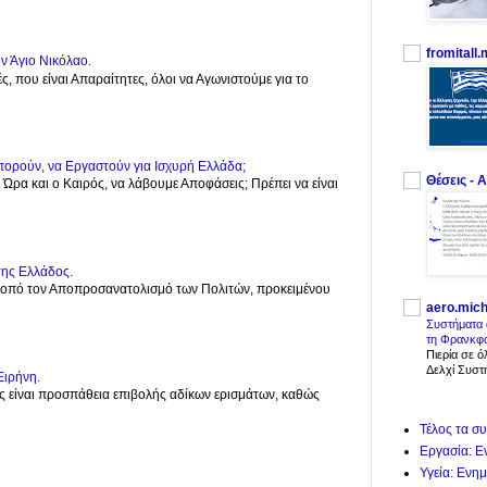
fromitall
ν Άγιο Νικόλαο.
ές, που είναι Απαραίτητες, όλοι να Αγωνιστούμε για το
πορούν, να Εργαστούν για Ισχυρή Ελλάδα;
Θέσεις - Α
η Ώρα και ο Καιρός, να λάβουμε Αποφάσεις; Πρέπει να είναι
της Ελλάδος.
σκοπό τον Αποπροσανατολισμό των Πολιτών, προκειμένου
aero.mich
Συστήματα 
τη Φρανκφο
Πιερία σε 
Δελχί Συστή
Ειρήνη.
Πόλεμος είναι προσπάθεια επιβολής αδίκων ερισμάτων, καθώς
Τέλος τα σ
Εργασία: Ε
Υγεία: Ενη