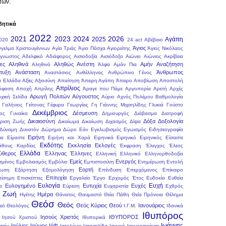
τών.
βητικά
2022
2021
2023
2024
2026
2025
Αγάπη
020
24 act
Αβέβαιο
Άγιος
γγελμα Χριστουγέννων
Αγία Τριάς
Άγιο Πάσχα
Αγιορείτης
Άγιος Νικόλαος
γνωστος
Αδελφικό
Αδιάφορος
Αισιοδοξία
Αισιόδοξο
Αιώνιο
Αιώνιος
Ακρίβεια
ες
Αληθινά
Αληθώς Ανέστη
Αμήν
Αναζήτηση
Αληθινό
Άλφα
Αμάν Πια
τυξη
Ανάσταση
Άνθρωπος
Αναστάσιος
Ανθέλληνας
Ανθρώπινο Γένος
α Ελλάδα
Αξίες
Αξιοσύνη
Απαίτηση
Άπειρη Αγάπη
Άπειρο
Αποβίωση
Αποστολή
Απρίλιος
όφαση
Αποχή
Απρίλης
Άραγε που Πάμε
Αργοπορία
Αρετή
Αρχές
Αρωγή Πολιτών
Αύγουστος
χική Σελίδα
Αύριο
Αχνός Πολέμου
Βαθμολογία
Γαλήνιος
Γείτονας
Γέφυρα
Γεωργίας
Γη
Γιάννης Μιχαηλίδης
Γλυκιά
Γούστο
Δεκέμβριος
Δέσμευση
ος
Γυναίκα
Δημιουργός
Διάβασμα
Διατροφή
Δικαιοσύνη
Δόξα
Δοξολογία
ίριση Ζωής
Δικαίωμα
Δικαίωση
Διχασμός
Δίψα
Δύναμη
Δυνατόν
Δώρημα
Δώρο
Εάν
Εγκλωβισμός
Εγωισμός
Ειδησεογραφία
Ειρήνη
ια
Είμαστε
Ειρήνη και Χαρά
Ειρηνικά
Ειρηνικό
Ειρηνικός
Είσαστε
Εκδότης
Εκκλησία
Εκλογές
θους Καρδίας
Έκφραση
Έλεγχος
Έλεος
Ελλάδα
ύθερος
Έλληνας
Έλληνες
Ελληνική
Ελληνικό
Ελληνορθοδοξία
Εμείς
Ενεργός
σμένος
Εμβολιασμός
Εμβόλιο
Εμπιστοσύνη
Ενημέρωση
Εντολή
Εορτή
ωση
Εξάρτηση
Εξομολόγηση
Επένδυση
Επερχόμενος
Επίκαιρο
Επιτυχία
πίσημη
Επισκέπτες
Εργαλείο
Έργο
Ερχομός
Έτος
Ευδοκία
Ευθεία
Ευλογία
Ευχή
Ευλογημένο
Ευτυχία
Ευχές
α
Εύρεση
Ευχαριστία
Εχθρός
Ζωή
Ημέρα
ι
Ηγέτης
Θάνατος
Θαυμαστό
Θεία Πάθη
Θεία Πρόνοια
Θέλημα
Θεόσ
Θεός
Θεός Κύριος
Θεού
Ιανουάριος
εό
Θεολόγος
Ι.Γ.Μ.
Ιδανικά
Ιθυπόρος
Ιησούς Χριστός
ΙΘΥΠΟΡΟΣ
Ιησού Χριστού
Ιθυπορικά
Ιωάννης
Ιούλιος
Ιούνιος
ΙόΦ
στής
Ιστολόγιο
Ιστοσελίδα
Ισχυρή
Ισχυροποίηση