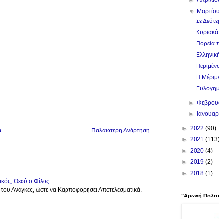
▼
Μαρτίο
Σε Δεύτε
Κυριακά
Πορεία π
Ελληνική
Περιμένο
Η Μέριμν
Ευλογημέ
►
Φεβρου
►
Ιανουαρ
►
2022
(90)
α
Παλαιότερη Ανάρτηση
►
2021
(113
►
2020
(4)
►
2019
(2)
►
2018
(1)
κός, Θεού ο Φίλος.
ς του Ανάγκες, ώστε να Καρποφορήσει Αποτελεσματικά.
"Αρωγή Πολιτ