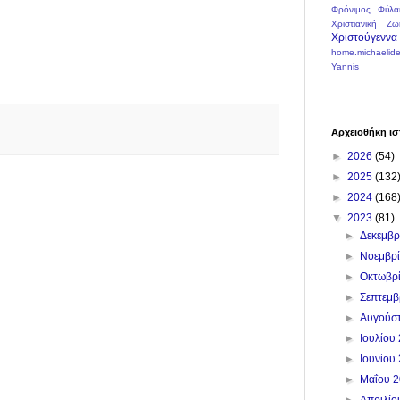
Φρόνιμος
Φύλα
Χριστιανική Ζω
Χριστούγεννα
home.michaelide
Yannis
Αρχειοθήκη ισ
►
2026
(54)
►
2025
(132
►
2024
(168
▼
2023
(81)
►
Δεκεμβ
►
Νοεμβρ
►
Οκτωβρ
►
Σεπτεμ
►
Αυγούσ
►
Ιουλίου
►
Ιουνίου
►
Μαΐου 
►
Απριλί