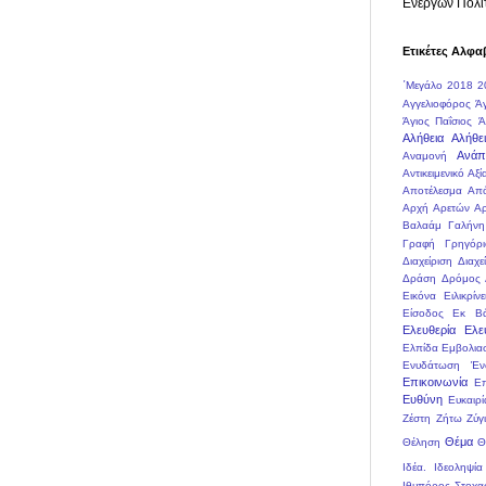
Ενεργών Πολι
Ετικέτες Αλφα
΄Μεγάλο
2018
2
Αγγελιοφόρος
Ά
Άγιος Παΐσιος
Ά
Αλήθεια
Αλήθει
Ανάπ
Αναμονή
Αντικειμενικό
Αξί
Αποτέλεσμα
Απ
Αρχή Αρετών
Αρ
Βαλαάμ
Γαλήνη
Γραφή
Γρηγόρι
Διαχείριση
Διαχε
Δράση
Δρόμος
Εικόνα
Ειλικρίνε
Είσοδος
Εκ Βά
Ελευθερία
Ελε
Ελπίδα
Εμβολια
Ενυδάτωση
Έν
Επικοινωνία
Ε
Ευθύνη
Ευκαιρί
Ζέστη
Ζήτω
Ζύγ
Θέμα
Θέληση
Θ
Ιδέα.
Ιδεοληψία
Ιθυπόρος Στοχα