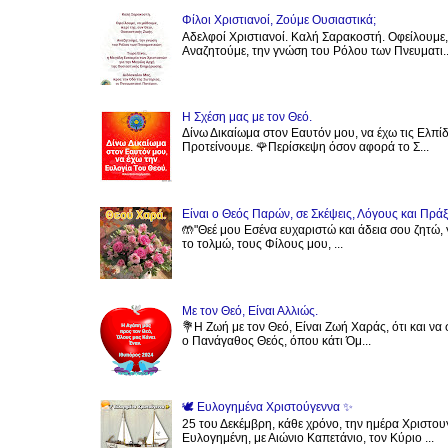
Φίλοι Χριστιανοί, Ζούμε Ουσιαστικά;
Αδελφοί Χριστιανοί. Καλή Σαρακοστή. Οφείλουμε,
Αναζητούμε, την γνώση του Ρόλου των Πνευματι..
Η Σχέση μας με τον Θεό.
Δίνω Δικαίωμα στον Εαυτόν μου, να έχω τις Ελπίδ
Προτείνουμε. 🌹Περίσκεψη όσον αφορά το Σ...
Είναι ο Θεός Παρών, σε Σκέψεις, Λόγους και Πράξ
🤲"Θεέ μου Εσένα ευχαριστώ και άδεια σου ζητώ, 
το τολμώ, τους Φίλους μου, ...
Με τον Θεό, Είναι Αλλιώς.
💐Η Ζωή με τον Θεό, Είναι Ζωή Χαράς, ότι και να 
ο Πανάγαθος Θεός, όπου κάτι Όμ...
🕊 Ευλογημένα Χριστούγεννα ✨️
25 του Δεκέμβρη, κάθε χρόνο, την ημέρα Χριστου
Ευλογημένη, με Αιώνιο Καπετάνιο, τον Κύριο ...