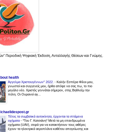
ών” Περιοδική Ψηφιακή Έκδοση, Ανταλλαγής Θέσεων και Γνώμης.
about health
Άγγελμα Χριστουγέννων" 2022.
-
Καλήν Εσπέρα Φίλοι μου,
γνωστοί και συγγενείς μου, ήρθα απόψε να σας πω, το πιο
μεγάλο νέο. Χριστός γεννάται σήμερον, στης Βηθλεέμ την
πόλη. Οι Ουρανοί αγ...
michaelidespost.gr
Τέλος τα συμβατικά αυτοκίνητα, έρχονται τα ιπτάμενα
οχήματα
-
*Του Γ. Κατσιάνη* Μετά τα μη επανδρωμένα
οχήματα (UAV), σειρά για να κατακτήσουν τους αιθέρες
έχουν τα ηλεκτρικά αεροπλάνα καθέτου απογείωσης και