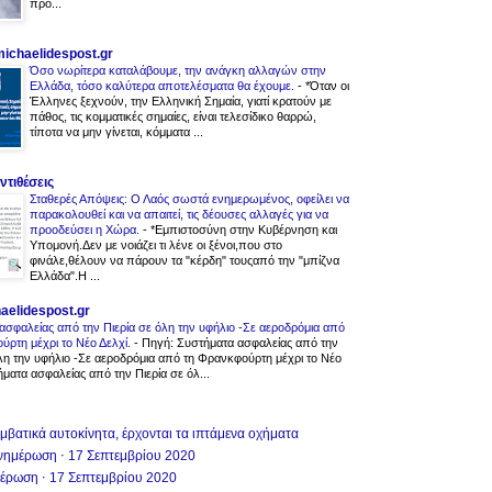
προ...
.michaelidespost.gr
Όσο νωρίτερα καταλάβουμε, την ανάγκη αλλαγών στην
Ελλάδα, τόσο καλύτερα αποτελέσματα θα έχουμε.
-
*Όταν οι
Έλληνες ξεχνούν, την Ελληνική Σημαία, γιατί κρατούν με
πάθος, τις κομματικές σημαίες, είναι τελεσίδικο θαρρώ,
τίποτα να μην γίνεται, κόμματα ...
ντιθέσεις
Σταθερές Απόψεις: Ο Λαός σωστά ενημερωμένος, οφείλει να
παρακολουθεί και να απαιτεί, τις δέουσες αλλαγές για να
προοδεύσει η Χώρα.
-
*Εμπιστοσύνη στην Κυβέρνηση και
Υπομονή.Δεν με νοιάζει τι λένε οι ξένοι,που στο
φινάλε,θέλουν να πάρουν τα "κέρδη" τουςαπό την "μπίζνα
Ελλάδα".Η ...
aelidespost.gr
ασφαλείας από την Πιερία σε όλη την υφήλιο -Σε αεροδρόμια από
ύρτη μέχρι το Νέο Δελχί.
-
Πηγή: Συστήματα ασφαλείας από την
όλη την υφήλιο -Σε αεροδρόμια από τη Φρανκφούρτη μέχρι το Νέο
ματα ασφαλείας από την Πιερία σε όλ...
υμβατικά αυτοκίνητα, έρχονται τα ιπτάμενα οχήματα
νημέρωση ⋅ 17 Σεπτεμβρίου 2020
μέρωση ⋅ 17 Σεπτεμβρίου 2020