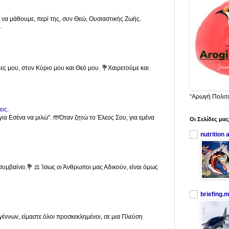
 να μάθουμε, περί της, συν Θεώ, Ουσιαστικής Ζωής.
.
ες μου, στον Κύριο μου και Θεό μου. 💐Χαιρετούμε και
“Αρωγή Πολιτ
εις.
για Εσένα να μιλώ". 🤲Όταν ζητώ το Έλεος Σου, για εμένα
Οι Σελίδες μας
nutrition 
συμβαίνει.💐 ⚖️ Ίσως οι Άνθρωποι μας Αδικούν, είναι όμως
briefing.
γέννων, είμαστε όλοι προσκεκλημένοι, σε μια Πλεύση