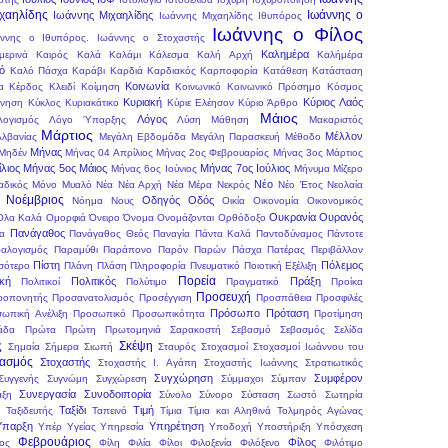
ιχαηλίδης
Ιωάννης ο
Ιωάννης Μιχαηλίδης
Ιωάννης Μιχαηλίδης Ιθυπόρος
Ιωάννης ο Φίλος
ννης ο Ιθυπόρος.
Ιωάννης ο Στοχαστής
Καλημέρα
μερινά
Καιρός
Καλά
Καλάμι
Κάλεσμα
Καλή Αρχή
Καλήμέρα
ό
Καλό Πάσχα
Καράβι
Καρδιά
Καρδιακός
Καρποφορία
Κατάθεση
Κατάσταση
Κοινωνία
α
Κέρδος
Κλειδί
Κοίμηση
Κοινωνικό
Κοινωνικό Πρόσημο
Κόσμος
Κυριακή
Κύριος
Λαός
ρνηση
Κύκλος
Κυριακάτικο
Κύριε Ελέησον
Κύριο Άρθρο
Μάιος
Λόγος
Λογισμός
Λόγο Ύπαρξης
Λύση
Μάθηση
Μακαριστός
Μάρτιος
Μέλλον
Αλβανίας
Μεγάλη Εβδομάδα
Μεγάλη Παρασκευή
Μέθοδο
Μήνας
Μηδέν
Μήνας 04 Απρίλιος
Μήνας 2ος Φεβρουαρίος
Μήνας 3ος Μάρτιος
λιος
Μήνας 5ος Μάιος
Μήνας 7ος Ιούλιος
Μήνας 6ος Ιούνιος
Μήνυμα
Μίζερο
Νέο
αδικός
Μόνο
Μυαλό
Νέα
Νέα Αρχή
Νέα Μέρα
Νεκρός
Νέο Έτος
Νεολαία
Νοέμβριος
Οδηγός
Οδός
Νόημα
Νους
Οικία
Οικονομία
Οικονομικός
Ουκρανία
Ουρανός
Όλα Καλά
Ομορφιά
Όνειρο
Όνομα
Ονομάζονται
Ορθόδοξο
Πανάγαθος
ια
Πανάγαθος Θεός
Παναγία
Πάντα Καλά
Παντοδύναμος
Πάντοτε
αλογισμός
Παραμύθι
Παράπονο
Παρόν
Παρών
Πάσχα
Πατέρας
Περιβάλλον
Πίστη
Πόλεμος
σότερο
Πλάνη
Πλάση
Πληροφορία
Πνευματικό
Ποιοτική Εξέλιξη
Πορεία
ική
Πολιτικός
Πράξη
Πολιτικοί
Πολύτιμο
Πραγματικό
Προίκα
Προσευχή
ροπονητής
Προσανατολισμός
Προσέγγιση
Προσπάθεια
Προσφιλές
Πρόσωπο
Πρόταση
ωπική Ανέλιξη
Προσωπικό
Προσωπικότητα
Προτίμηση
άδα
Πρώτα
Πρώτη
Πρωτομηνιά
Σαρακοστή
Σεβασμό
Σεβασμός
Σελίδα
ς
Σκέψη
Σημαία
Σήμερα
Σιωπή
Σταυρός
Στοχασμοί
Στοχασμοί Ιωάννου του
χασμός
Στοχαστής
Στοχαστής Ι. Αγάπη
Στοχαστής Ιωάννης
Στρατιωτικός
Συγχώρηση
Συμφέρον
Συγγενής
Συγνώμη
Συγχώρεση
Σύμμαχοι
Σύμπαν
Συνεργασία
Συνοδοιπορία
αξη
Σύνολο
Σύνορο
Σύσταση
Σωστό
Σωτηρία
Ταξίδι
Τιμή
Ταξιδευτής
Ταπεινό
Τίμια
Τίμια και Αληθινά
Τολμηρός Αγώνας
παρξη
Υπηρέτηση
Υπέρ Υγείας
Υπηρεσία
Υποδοχή
Υποστήριξη
Υπόσχεση
Φεβρουάριος
Φίλος
ος
Φίλη
Φιλία
Φίλοι
Φιλοξενία
Φιλόξενο
Φιλότιμο