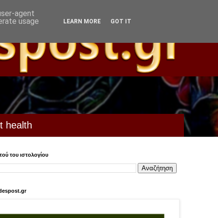
 user-agent
nerate usage
LEARN MORE
GOT IT
t health
ού του ιστολογίου
despost.gr