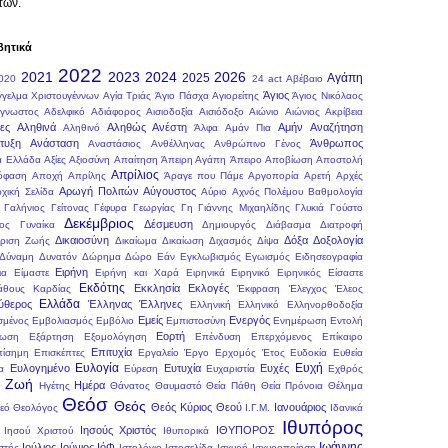
τών.
βητικά
2022
2021
2023
2024
2026
2025
Αγάπη
020
24 act
Αβέβαιο
Άγιος
γγελμα Χριστουγέννων
Αγία Τριάς
Άγιο Πάσχα
Αγιορείτης
Άγιος Νικόλαος
γνωστος
Αδελφικό
Αδιάφορος
Αισιοδοξία
Αισιόδοξο
Αιώνιο
Αιώνιος
Ακρίβεια
ες
Αληθινά
Αληθώς Ανέστη
Αμήν
Αναζήτηση
Αληθινό
Άλφα
Αμάν Πια
τυξη
Ανάσταση
Άνθρωπος
Αναστάσιος
Ανθέλληνας
Ανθρώπινο Γένος
α Ελλάδα
Αξίες
Αξιοσύνη
Απαίτηση
Άπειρη Αγάπη
Άπειρο
Αποβίωση
Αποστολή
Απρίλιος
όφαση
Αποχή
Απρίλης
Άραγε που Πάμε
Αργοπορία
Αρετή
Αρχές
Αρωγή Πολιτών
Αύγουστος
χική Σελίδα
Αύριο
Αχνός Πολέμου
Βαθμολογία
Γαλήνιος
Γείτονας
Γέφυρα
Γεωργίας
Γη
Γιάννης Μιχαηλίδης
Γλυκιά
Γούστο
Δεκέμβριος
Δέσμευση
ος
Γυναίκα
Δημιουργός
Διάβασμα
Διατροφή
Δικαιοσύνη
Δόξα
Δοξολογία
ίριση Ζωής
Δικαίωμα
Δικαίωση
Διχασμός
Δίψα
Δύναμη
Δυνατόν
Δώρημα
Δώρο
Εάν
Εγκλωβισμός
Εγωισμός
Ειδησεογραφία
Ειρήνη
ια
Είμαστε
Ειρήνη και Χαρά
Ειρηνικά
Ειρηνικό
Ειρηνικός
Είσαστε
Εκδότης
Εκκλησία
Εκλογές
θους Καρδίας
Έκφραση
Έλεγχος
Έλεος
Ελλάδα
ύθερος
Έλληνας
Έλληνες
Ελληνική
Ελληνικό
Ελληνορθοδοξία
Εμείς
Ενεργός
σμένος
Εμβολιασμός
Εμβόλιο
Εμπιστοσύνη
Ενημέρωση
Εντολή
Εορτή
ωση
Εξάρτηση
Εξομολόγηση
Επένδυση
Επερχόμενος
Επίκαιρο
Επιτυχία
πίσημη
Επισκέπτες
Εργαλείο
Έργο
Ερχομός
Έτος
Ευδοκία
Ευθεία
Ευλογία
Ευχή
Ευλογημένο
Ευτυχία
Ευχές
α
Εύρεση
Ευχαριστία
Εχθρός
Ζωή
Ημέρα
ι
Ηγέτης
Θάνατος
Θαυμαστό
Θεία Πάθη
Θεία Πρόνοια
Θέλημα
Θεόσ
Θεός
Θεός Κύριος
Θεού
Ιανουάριος
εό
Θεολόγος
Ι.Γ.Μ.
Ιδανικά
Ιθυπόρος
Ιησούς Χριστός
ΙΘΥΠΟΡΟΣ
Ιησού Χριστού
Ιθυπορικά
Ιωάννης
Ιούλιος
Ιούνιος
ΙόΦ
στής
Ιστολόγιο
Ιστοσελίδα
Ισχυρή
Ισχυροποίηση