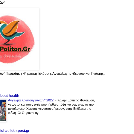
ών"
ών” Περιοδική Ψηφιακή Έκδοση, Ανταλλαγής Θέσεων και Γνώμης.
about health
Άγγελμα Χριστουγέννων" 2022.
-
Καλήν Εσπέρα Φίλοι μου,
γνωστοί και συγγενείς μου, ήρθα απόψε να σας πω, το πιο
μεγάλο νέο. Χριστός γεννάται σήμερον, στης Βηθλεέμ την
πόλη. Οι Ουρανοί αγ...
michaelidespost.gr