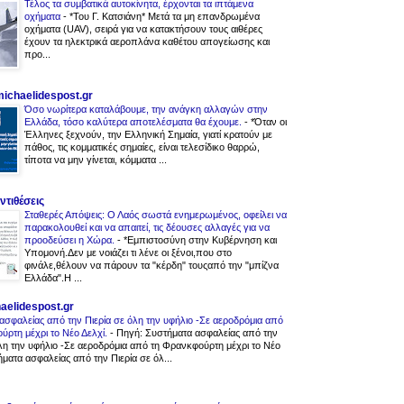
Τέλος τα συμβατικά αυτοκίνητα, έρχονται τα ιπτάμενα
οχήματα
-
*Του Γ. Κατσιάνη* Μετά τα μη επανδρωμένα
οχήματα (UAV), σειρά για να κατακτήσουν τους αιθέρες
έχουν τα ηλεκτρικά αεροπλάνα καθέτου απογείωσης και
προ...
.michaelidespost.gr
Όσο νωρίτερα καταλάβουμε, την ανάγκη αλλαγών στην
Ελλάδα, τόσο καλύτερα αποτελέσματα θα έχουμε.
-
*Όταν οι
Έλληνες ξεχνούν, την Ελληνική Σημαία, γιατί κρατούν με
πάθος, τις κομματικές σημαίες, είναι τελεσίδικο θαρρώ,
τίποτα να μην γίνεται, κόμματα ...
ντιθέσεις
Σταθερές Απόψεις: Ο Λαός σωστά ενημερωμένος, οφείλει να
παρακολουθεί και να απαιτεί, τις δέουσες αλλαγές για να
προοδεύσει η Χώρα.
-
*Εμπιστοσύνη στην Κυβέρνηση και
Υπομονή.Δεν με νοιάζει τι λένε οι ξένοι,που στο
φινάλε,θέλουν να πάρουν τα "κέρδη" τουςαπό την "μπίζνα
Ελλάδα".Η ...
aelidespost.gr
ασφαλείας από την Πιερία σε όλη την υφήλιο -Σε αεροδρόμια από
ύρτη μέχρι το Νέο Δελχί.
-
Πηγή: Συστήματα ασφαλείας από την
όλη την υφήλιο -Σε αεροδρόμια από τη Φρανκφούρτη μέχρι το Νέο
ματα ασφαλείας από την Πιερία σε όλ...