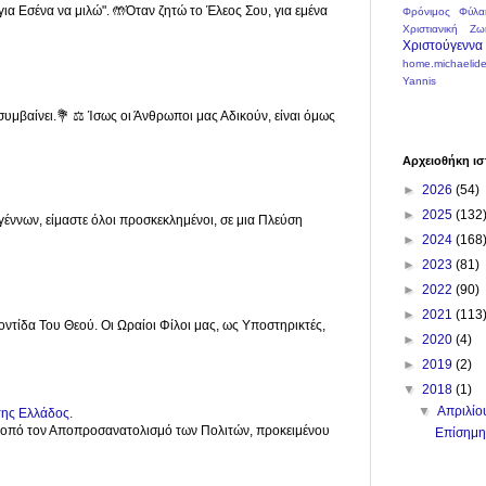
για Εσένα να μιλώ". 🤲Όταν ζητώ το Έλεος Σου, για εμένα
Φρόνιμος
Φύλα
Χριστιανική Ζω
Χριστούγεννα
home.michaelide
Yannis
συμβαίνει.💐 ⚖️ Ίσως οι Άνθρωποι μας Αδικούν, είναι όμως
Αρχειοθήκη ισ
►
2026
(54)
►
2025
(132
γέννων, είμαστε όλοι προσκεκλημένοι, σε μια Πλεύση
►
2024
(168
►
2023
(81)
►
2022
(90)
►
2021
(113
ροντίδα Του Θεού. Οι Ωραίοι Φίλοι μας, ως Υποστηρικτές,
►
2020
(4)
►
2019
(2)
▼
2018
(1)
▼
Απριλί
της Ελλάδος.
σκοπό τον Αποπροσανατολισμό των Πολιτών, προκειμένου
Επίσημη 