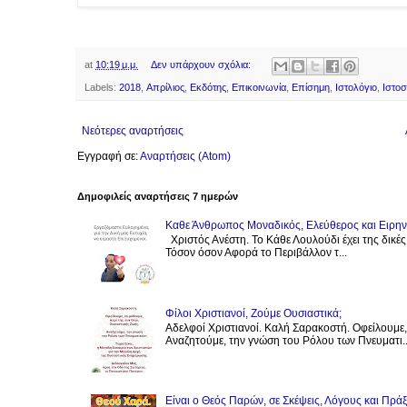
at
10:19 μ.μ.
Δεν υπάρχουν σχόλια:
Labels:
2018
,
Απρίλιος
,
Εκδότης
,
Επικοινωνία
,
Επίσημη
,
Ιστολόγιο
,
Ιστοσ
Νεότερες αναρτήσεις
Εγγραφή σε:
Αναρτήσεις (Atom)
Δημοφιλείς αναρτήσεις 7 ημερών
Καθε Άνθρωπος Μοναδικός, Ελεύθερος και Ειρηνι
Χριστός Ανέστη. Το Κάθε Λουλούδι έχει της δικέ
Τόσον όσον Αφορά το Περιβάλλον τ...
Φίλοι Χριστιανοί, Ζούμε Ουσιαστικά;
Αδελφοί Χριστιανοί. Καλή Σαρακοστή. Οφείλουμε,
Αναζητούμε, την γνώση του Ρόλου των Πνευματι..
Είναι ο Θεός Παρών, σε Σκέψεις, Λόγους και Πράξ