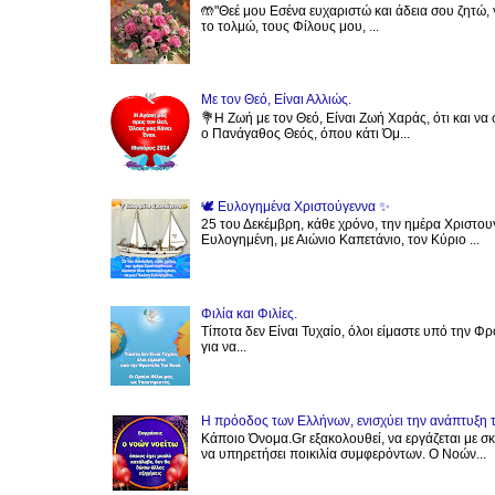
🤲"Θεέ μου Εσένα ευχαριστώ και άδεια σου ζητώ, 
το τολμώ, τους Φίλους μου, ...
Με τον Θεό, Είναι Αλλιώς.
💐Η Ζωή με τον Θεό, Είναι Ζωή Χαράς, ότι και να 
ο Πανάγαθος Θεός, όπου κάτι Όμ...
🕊 Ευλογημένα Χριστούγεννα ✨️
25 του Δεκέμβρη, κάθε χρόνο, την ημέρα Χριστου
Ευλογημένη, με Αιώνιο Καπετάνιο, τον Κύριο ...
Φιλία και Φιλίες.
Τίποτα δεν Είναι Τυχαίο, όλοι είμαστε υπό την Φ
για να...
Η πρόοδος των Ελλήνων, ενισχύει την ανάπτυξη 
Κάποιο Όνομα.Gr εξακολουθεί, να εργάζεται με 
να υπηρετήσει ποικιλία συμφερόντων. Ο Νοών...