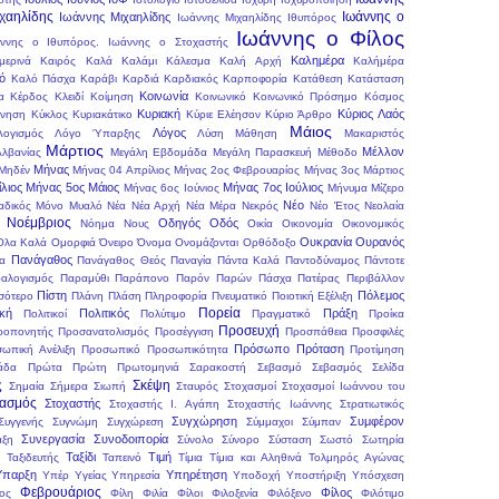
ιχαηλίδης
Ιωάννης ο
Ιωάννης Μιχαηλίδης
Ιωάννης Μιχαηλίδης Ιθυπόρος
Ιωάννης ο Φίλος
ννης ο Ιθυπόρος.
Ιωάννης ο Στοχαστής
Καλημέρα
μερινά
Καιρός
Καλά
Καλάμι
Κάλεσμα
Καλή Αρχή
Καλήμέρα
ό
Καλό Πάσχα
Καράβι
Καρδιά
Καρδιακός
Καρποφορία
Κατάθεση
Κατάσταση
Κοινωνία
α
Κέρδος
Κλειδί
Κοίμηση
Κοινωνικό
Κοινωνικό Πρόσημο
Κόσμος
Κυριακή
Κύριος
Λαός
ρνηση
Κύκλος
Κυριακάτικο
Κύριε Ελέησον
Κύριο Άρθρο
Μάιος
Λόγος
Λογισμός
Λόγο Ύπαρξης
Λύση
Μάθηση
Μακαριστός
Μάρτιος
Μέλλον
Αλβανίας
Μεγάλη Εβδομάδα
Μεγάλη Παρασκευή
Μέθοδο
Μήνας
Μηδέν
Μήνας 04 Απρίλιος
Μήνας 2ος Φεβρουαρίος
Μήνας 3ος Μάρτιος
λιος
Μήνας 5ος Μάιος
Μήνας 7ος Ιούλιος
Μήνας 6ος Ιούνιος
Μήνυμα
Μίζερο
Νέο
αδικός
Μόνο
Μυαλό
Νέα
Νέα Αρχή
Νέα Μέρα
Νεκρός
Νέο Έτος
Νεολαία
Νοέμβριος
Οδηγός
Οδός
Νόημα
Νους
Οικία
Οικονομία
Οικονομικός
Ουκρανία
Ουρανός
Όλα Καλά
Ομορφιά
Όνειρο
Όνομα
Ονομάζονται
Ορθόδοξο
Πανάγαθος
ια
Πανάγαθος Θεός
Παναγία
Πάντα Καλά
Παντοδύναμος
Πάντοτε
αλογισμός
Παραμύθι
Παράπονο
Παρόν
Παρών
Πάσχα
Πατέρας
Περιβάλλον
Πίστη
Πόλεμος
σότερο
Πλάνη
Πλάση
Πληροφορία
Πνευματικό
Ποιοτική Εξέλιξη
Πορεία
ική
Πολιτικός
Πράξη
Πολιτικοί
Πολύτιμο
Πραγματικό
Προίκα
Προσευχή
ροπονητής
Προσανατολισμός
Προσέγγιση
Προσπάθεια
Προσφιλές
Πρόσωπο
Πρόταση
ωπική Ανέλιξη
Προσωπικό
Προσωπικότητα
Προτίμηση
άδα
Πρώτα
Πρώτη
Πρωτομηνιά
Σαρακοστή
Σεβασμό
Σεβασμός
Σελίδα
ς
Σκέψη
Σημαία
Σήμερα
Σιωπή
Σταυρός
Στοχασμοί
Στοχασμοί Ιωάννου του
χασμός
Στοχαστής
Στοχαστής Ι. Αγάπη
Στοχαστής Ιωάννης
Στρατιωτικός
Συγχώρηση
Συμφέρον
Συγγενής
Συγνώμη
Συγχώρεση
Σύμμαχοι
Σύμπαν
Συνεργασία
Συνοδοιπορία
αξη
Σύνολο
Σύνορο
Σύσταση
Σωστό
Σωτηρία
Ταξίδι
Τιμή
Ταξιδευτής
Ταπεινό
Τίμια
Τίμια και Αληθινά
Τολμηρός Αγώνας
παρξη
Υπηρέτηση
Υπέρ Υγείας
Υπηρεσία
Υποδοχή
Υποστήριξη
Υπόσχεση
Φεβρουάριος
Φίλος
ος
Φίλη
Φιλία
Φίλοι
Φιλοξενία
Φιλόξενο
Φιλότιμο