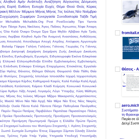
ς
Αληθινά
Αμήν
Ανάπτυξη
Αναζήτηση
Αύγουστος
Δέσμευση
γός
Εορτή
Ευθύνη
Ευτυχία
Ευχές
Θέμα
Θεού
Θεός Κύριος
ριακή
Μέλλον
Μέριμνα
Μήνας
Μήνας 7ος Ιούλιος
Νέο
Νοέμβριο
Συγχώρηση
Συμφέρον
Συνεργασία
Συνοδοιπορία
Ταξίδι
Τιμή
or
Michailidis
Michailidis.Org
Post
PostSociality
Tips
Yannis
Άγιο Πάσχα
Άγιος Νικόλαος
Άγιος Παΐσιος
Άγνωστος
Άλφα
Άπειρη
ος
Όλα Καλά
Όνειρο
Όνομα
Ώρα
Ώρα Μηδέν
Αβέβαιο
Αγία Τριάς
fromitall
ώνιος
Ακρίβεια
Αληθινό
Αμάν Πια
Αναμονή
Αναστάσιος
Ανθέλληνας
ωση
Αποστολή
Αποτέλεσμα
Αποχή
Απρίλης
Απόφαση
Αργοπορία
α
Βαλαάμ
Γέφυρα
Γαλήνη
Γαλήνιος
Γείτονας
Γεωργίας
Γη
Γιάννης
άβασμα
Διατροφή
Διαχείριση
Διαχείριση Ζωής
Δικαίωμα
Δικαίωση
ε
Είσοδος
Εγκλωβισμός
Εγωισμός
Ειδησεογραφία
Εικόνα
Ειλικρίνεια
ή
Ελληνικό
Ελληνορθοδοξία
Ελπίδα
Εμβολιασμένος
Εμβολιασμός
ση
Επένδυση
Επίκαιρο
Επίσημη
Επερχόμενος
Επισκέπτες
Εργαλείο
Θέσεις - Α
Ζύγι
Ηγέτης
Θάνατος
Θέλημα
Θέληση
Θαυμαστό
Θεία Πάθη
Θεία
κά
Ιθυπόρος Στοχαστής
Ιστολόγιο
Ιστοσελίδα
Ισχυρή
Ισχυροποίηση
εσμα
Κέρασμα
Κέρδος
Καθημερινά
Καιρός
Καλά
Καλάμι
Καλή Αρχή
Κατάθεση
Κατάσταση
Κείμενο
Κλειδί
Κοίμηση
Κοινωνικό
Κοινωνικό
Κύριο Άρθρο
Λέξη
Λογική
Λογισμός
Λόγο Ύπαρξης
Λύση
Μάθηση
ιος
Μήνας 6ος Ιούνιος
Μήνυμα
Μίζερο
Μακαριστός Αρχιεπίσκοπος
ός
Μυαλό
Μόνο
Νέα
Νέα Αρχή
Νέα Μέρα
Νέο Έτος
Νέος
Νεκρός
aero.mich
θόδοξο
Ουσία
Πάντα Καλά
Πάντοτε
Πάσχα
Παθογένεια
Πανάγαθος
Συστήματα 
Παρόν
Παρών
Πατέρας
Περιβάλλον
Περιπέτεια
Περισσότερο
Πλάνη
τη Φρανκφο
ό
Προίκα
Προοδευτικός
Προπονητής
Προσέγγιση
Προσανατολισμός
Πιερία σε 
κότητα
Προτίμηση
Πρωτομηνιά
Πρώρα η Ελλάδα
Πρώτα
Πρώτη
Δελχί Συστή
οί
Στοχασμοί Ιωάννου του Ιθυπόρου
Στοχαστής Ι. Αγάπη
Στοχαστής
η
Σωστό
Σωτηρία
Σωτηρίου Έτους
Σύμμαχοι
Σύμπαν
Σύναξη
Σύνολο
νας
Τρόπος
Υγεία
Υπέρ Υγείας
Υπηρεσία
Υποδοχή
Υποστήριξη