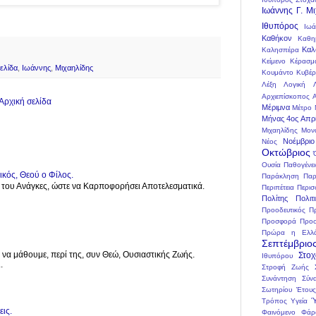
Ιωάννης Γ. Μ
Ιθυπόρος
Ιωά
Καθήκον
Καθη
Καλ
Καλησπέρα
Κείμενο
Κέρασμ
ελίδα
,
Ιωάννης
,
Μιχαηλίδης
Κουμάντο
Κυβέ
Λέξη
Λογική
Αρχιεπίσκοπος 
Αρχική σελίδα
Μέριμνα
Μέτρο
Μήνας 4ος Απρί
Μιχαηλίδης
Μον
Νοέμβριο
Νέος
Οκτώβριος
Ουσία
Παθογένε
κός, Θεού ο Φίλος.
Παράκληση
Παρ
ς του Ανάγκες, ώστε να Καρποφορήσει Αποτελεσματικά.
Περιπέτεια
Περισ
Πολίτης
Πολιτ
Προοδευτικός
Π
Προσφορά
Προσ
Πρώρα η Ελλ
Σεπτέμβριο
 να μάθουμε, περί της, συν Θεώ, Ουσιαστικής Ζωής.
Στο
Ιθυπόρου
.
Στροφή Ζωής
Συνάντηση
Σύν
Σωτηρίου Έτους
Ύ
Τρόπος
Υγεία
εις.
Φαινόμενο
Φάρ