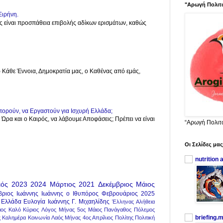
"Αρωγή Πολιτ
Ειρήνη.
Πόλεμος είναι προσπάθεια επιβολής αδίκων ερισμάτων, καθώς
ρ Κάθε Έννοια, Δημοκρατία μας, ο Καθένας από εμάς,
πορούν, να Εργαστούν για Ισχυρή Ελλάδα;
η Ώρα και ο Καιρός, να λάβουμε Αποφάσεις; Πρέπει να είναι
“Αρωγή Πολιτ
Οι Σελίδες μας
nutrition 
ός
2023
2024
Μάρτιος
2021
Δεκέμβριος
Μάιος
βριος
Ιωάννης
Ιωάννης ο Ιθυπόρος
Φεβρουάριος
2025
Ελλάδα
Ευλογία
Ιωάννης Γ. Μιχαηλίδης
Έλληνας
Αλήθεια
ιος
Καλό
Κύριος
Λόγος
Μήνας 5ος Μάιος
Πανάγαθος
Πόλεμος
briefing.
ς
Καλημέρα
Κοινωνία
Λαός
Μήνας 4ος Απρίλιος
Πολίτης
Πολιτική