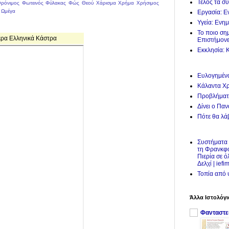
Τέλος τα σ
ρόνιμος
Φωτεινός
Φύλακας
Φώς Θεού
Χάρισμα
Χρήμα
Χρήσιμος
Ωμέγα
Εργασία: Ε
Υγεία: Ενη
Το ποιο ση
ερα Ελληνικά Κάστρα
Επιστήμον
Εκκλησία: 
Ευλογημένα
Κάλαντα Χρ
Προβλήματα
Δίνει ο Πα
Πότε θα λά
Συστήματα 
τη Φρανκφο
Πιερία σε 
Δελχί | iefi
Τοπία από 
Άλλα Ιστολόγι
Φανταστείτ