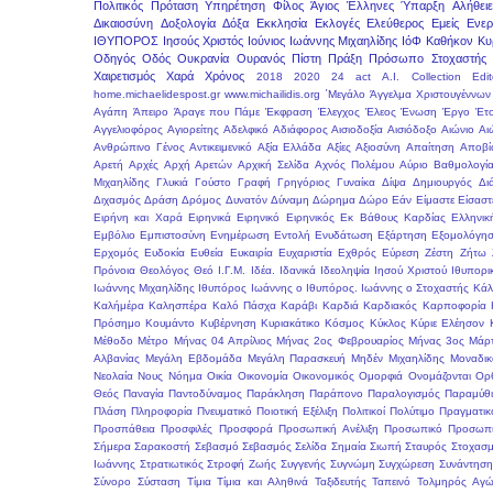
Πολιτικός
Πρόταση
Υπηρέτηση
Φίλος
Άγιος
Έλληνες
Ύπαρξη
Αλήθειε
Δικαιοσύνη
Δοξολογία
Δόξα
Εκκλησία
Εκλογές
Ελεύθερος
Εμείς
Ενερ
ΙΘΥΠΟΡΟΣ
Ιησούς Χριστός
Ιούνιος
Ιωάννης Μιχαηλίδης
ΙόΦ
Καθήκον
Κυ
Οδηγός
Οδός
Ουκρανία
Ουρανός
Πίστη
Πράξη
Πρόσωπο
Στοχαστής
Χαιρετισμός
Χαρά
Χρόνος
2018
2020
24 act
A.I.
Collection
Edit
home.michaelidespost.gr
www.michailidis.org
΄Μεγάλο
Άγγελμα Χριστουγέννων
Αγάπη
Άπειρο
Άραγε που Πάμε
Έκφραση
Έλεγχος
Έλεος
Ένωση
Έργο
Έτ
Αγγελιοφόρος
Αγιορείτης
Αδελφικό
Αδιάφορος
Αισιοδοξία
Αισιόδοξο
Αιώνιο
Αι
Ανθρώπινο Γένος
Αντικειμενικό
Αξία Ελλάδα
Αξίες
Αξιοσύνη
Απαίτηση
Αποβί
Αρετή
Αρχές
Αρχή Αρετών
Αρχική Σελίδα
Αχνός Πολέμου
Αύριο
Βαθμολογί
Μιχαηλίδης
Γλυκιά
Γούστο
Γραφή
Γρηγόριος
Γυναίκα
Δίψα
Δημιουργός
Δι
Διχασμός
Δράση
Δρόμος
Δυνατόν
Δύναμη
Δώρημα
Δώρο
Εάν
Είμαστε
Είσαστ
Ειρήνη και Χαρά
Ειρηνικά
Ειρηνικό
Ειρηνικός
Εκ Βάθους Καρδίας
Ελληνικ
Εμβόλιο
Εμπιστοσύνη
Ενημέρωση
Εντολή
Ενυδάτωση
Εξάρτηση
Εξομολόγη
Ερχομός
Ευδοκία
Ευθεία
Ευκαιρία
Ευχαριστία
Εχθρός
Εύρεση
Ζέστη
Ζήτω
Πρόνοια
Θεολόγος
Θεό
Ι.Γ.Μ.
Ιδέα.
Ιδανικά
Ιδεοληψία
Ιησού Χριστού
Ιθυπορι
Ιωάννης Μιχαηλίδης Ιθυπόρος
Ιωάννης ο Ιθυπόρος.
Ιωάννης ο Στοχαστής
Κάλ
Καλήμέρα
Καλησπέρα
Καλό Πάσχα
Καράβι
Καρδιά
Καρδιακός
Καρποφορία
Πρόσημο
Κουμάντο
Κυβέρνηση
Κυριακάτικο
Κόσμος
Κύκλος
Κύριε Ελέησον
Μέθοδο
Μέτρο
Μήνας 04 Απρίλιος
Μήνας 2ος Φεβρουαρίος
Μήνας 3ος Μάρτ
Αλβανίας
Μεγάλη Εβδομάδα
Μεγάλη Παρασκευή
Μηδέν
Μιχαηλίδης
Μοναδικ
Νεολαία
Νους
Νόημα
Οικία
Οικονομία
Οικονομικός
Ομορφιά
Ονομάζονται
Ορ
Θεός
Παναγία
Παντοδύναμος
Παράκληση
Παράπονο
Παραλογισμός
Παραμύθι
Πλάση
Πληροφορία
Πνευματικό
Ποιοτική Εξέλιξη
Πολιτικοί
Πολύτιμο
Πραγματικ
Προσπάθεια
Προσφιλές
Προσφορά
Προσωπική Ανέλιξη
Προσωπικό
Προσωπι
Σήμερα
Σαρακοστή
Σεβασμό
Σεβασμός
Σελίδα
Σημαία
Σιωπή
Σταυρός
Στοχασμ
Ιωάννης
Στρατιωτικός
Στροφή Ζωής
Συγγενής
Συγνώμη
Συγχώρεση
Συνάντησ
Σύνορο
Σύσταση
Τίμια
Τίμια και Αληθινά
Ταξιδευτής
Ταπεινό
Τολμηρός Αγώ