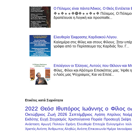
Ο Πόλεμος είναι πάντα Άδικος. Ο Θεός Εντέλεται 
🔷️🔹️🔷️🔹️🔹️🔷️🔵🔷️🔹️🔹️🔷️🔹️🔷️ Πόλεμος. Ο 
δραπέτευσε η Λογική και προσπαθε...
Ελευθερία Έκφρασης Καρδιακού Λόγου.
Καλημέρα στις Φίλες και στους Φίλους. Στην υπέ
γράφει από το Περίσσευμα της Καρδιάς Του. Γ...
Επιλέγουν οι Έλληνες, Αυτούς που Θέλουν και Μ
Φίλες, Φίλοι και Αξιότιμοι Επισκέπτες μας. Ήρθε 
ο Λαός μας Ψύχραιμος; Και να Επιλέ...
Ετικέτες κατά Συχνότητα
2022
Θεόσ
Ιθυπόρος
Ιωάννης ο Φίλος
Θε
Οκτώβριος
Ζωή
2026
Σεπτέμβριος
Αγάπη
Απρίλιος
Νοέμ
Εκδότης
Ευχή
Στοχασμός
Χριστούγεννα
Πορεία
Προσευχή
Σκέψη
Ανάσταση
Αρωγή Πολιτών
Ειρήνη
Ελευθερία
Επιτυχία
Ευλογημένο
Ιούλ
Χριστός Ανέστη
Άνθρωπος
Αληθώς Ανέστη
Επικοινωνία
Ημέρα
Ιανουάριο