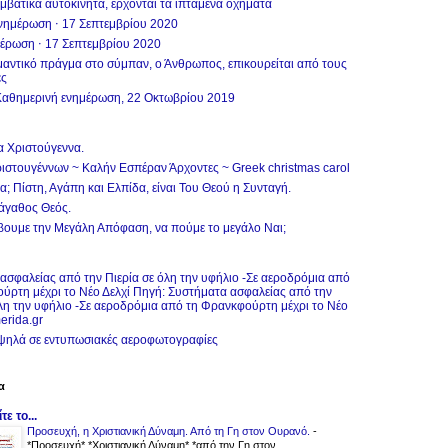
υμβατικά αυτοκίνητα, έρχονται τα ιπτάμενα οχήματα
νημέρωση ⋅ 17 Σεπτεμβρίου 2020
μέρωση ⋅ 17 Σεπτεμβρίου 2020
μαντικό πράγμα στο σύμπαν, ο Άνθρωπος, επικουρείται από τους
ες
Καθημερινή ενημέρωση, 22 Οκτωβρίου 2019
 Χριστούγεννα.
ιστουγέννων ~ Καλήν Εσπέραν Άρχοντες ~ Greek christmas carol
; Πίστη, Αγάπη και Ελπίδα, είναι Του Θεού η Συνταγή.
νάγαθος Θεός.
βουμε την Μεγάλη Απόφαση, να πούμε το μεγάλο Ναι;
ασφαλείας από την Πιερία σε όλη την υφήλιο -Σε αεροδρόμια από
ύρτη μέχρι το Νέο Δελχί Πηγή: Συστήματα ασφαλείας από την
όλη την υφήλιο -Σε αεροδρόμια από τη Φρανκφούρτη μέχρι το Νέο
merida.gr
ψηλά σε εντυπωσιακές αεροφωτογραφίες
α
ε το...
Προσευχή, η Χριστιανική Δύναμη. Από τη Γη στον Ουρανό.
-
*Προσευχή* *Χριστιανική Δύναμη* *από την Γη στον