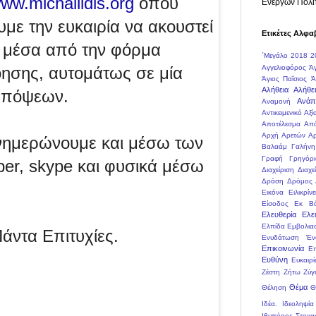
ww.michailidis.org
όπου
Ενεργών Πολι
υμε την ευκαιρία να ακουστεί
Ετικέτες Αλφα
ή μέσα από την φόρμα
΄Μεγάλο
2018
2
όησης, αυτομάτως σε μία
Αγγελιοφόρος
Ά
Άγιος Παΐσιος
Ά
Αλήθεια
Αλήθει
απόψεων.
Ανάπ
Αναμονή
Αντικειμενικό
Αξί
Αποτέλεσμα
Απ
Αρχή Αρετών
Αρ
ενημερώνουμε και μέσω των
Βαλαάμ
Γαλήνη
Γραφή
Γρηγόρι
ber, skype και φυσικά μέσω
Διαχείριση
Διαχε
Δράση
Δρόμος
Εικόνα
Ειλικρίνε
Είσοδος
Εκ Βά
Ελευθερία
Ελε
Ελπίδα
Εμβολια
άντα Επιτυχίες.
Ενυδάτωση
Έν
Επικοινωνία
Ε
Ευθύνη
Ευκαιρί
Ζέστη
Ζήτω
Ζύγ
Θέμα
Θέληση
Θ
Ιδέα.
Ιδεοληψία
Ιθυπόρος Στοχα