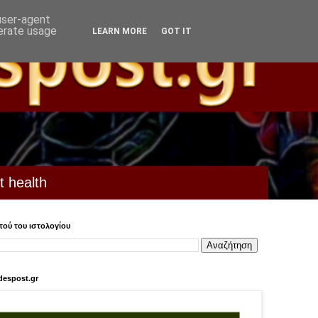
 user-agent
nerate usage
LEARN MORE
GOT IT
t health
ού του ιστολογίου
despost.gr