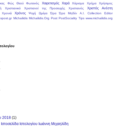
Χαιρετισμός
Χαρά
κας
Φώς Θεού
Φωτεινός
Χάρισμα
Χρήμα
Χρήσιμος
Χριστός Ανέστη
ή
Χριστιανικό
Χριστιανοί της Προσευχής
Χριστιανός
Χρόνος
Χρονιά
Ψυχή
Ωμέγα
Ώρα
Ώρα Μηδέν
A.I.
Collection
Editor
spost.gr
Michailidis
Michailidis.Org
Post
PostSociality
Tips
www.michailidis.org
τολογίου
)
)
)
ου 2018
(1)
Ιστοσελίδα Ιστολογίου Ιωάννη Μιχαηλίδη