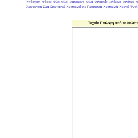
Υπόσχεση
Φάρος
Φίλη
Φίλοι
Φαινόμενο
Φιλία
Φιλοξενία
Φιλόξενο
Φιλότιμο
Φ
Χριστιανική Ζωή
Χριστιανικό
Χριστιανοί της Προσευχής
Χριστιανός
Χρονιά
Ψυχή
Τυχαία Επιλογή από τα καλύτ