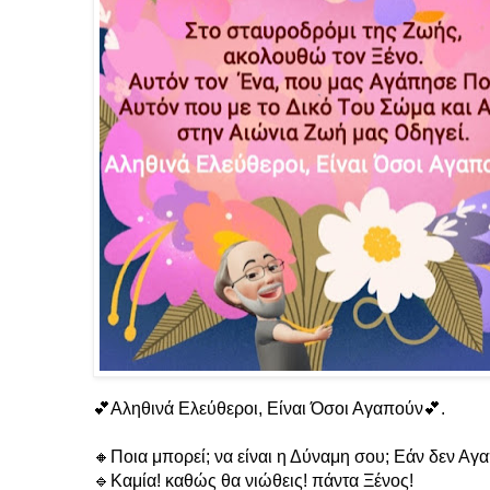
💕Αληθινά Ελεύθεροι, Είναι Όσοι Αγαπούν💕.
🔸️Ποια μπορεί; να είναι η Δύναμη σου; Εάν δεν Αγ
🔹️Καμία! καθώς θα νιώθεις! πάντα Ξένος!