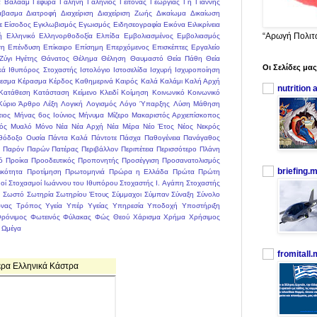
α
Βαλαάμ
Γέφυρα
Γαλήνη
Γαλήνιος
Γείτονας
Γεωργίας
Γη
Γιάννης
άβασμα
Διατροφή
Διαχείριση
Διαχείριση Ζωής
Δικαίωμα
Δικαίωση
ε
Είσοδος
Εγκλωβισμός
Εγωισμός
Ειδησεογραφία
Εικόνα
Ειλικρίνεια
“Αρωγή Πολιτ
ή
Ελληνικό
Ελληνορθοδοξία
Ελπίδα
Εμβολιασμένος
Εμβολιασμός
ση
Επένδυση
Επίκαιρο
Επίσημη
Επερχόμενος
Επισκέπτες
Εργαλείο
Ζύγι
Ηγέτης
Θάνατος
Θέλημα
Θέληση
Θαυμαστό
Θεία Πάθη
Θεία
Οι Σελίδες μας
κά
Ιθυπόρος Στοχαστής
Ιστολόγιο
Ιστοσελίδα
Ισχυρή
Ισχυροποίηση
εσμα
Κέρασμα
Κέρδος
Καθημερινά
Καιρός
Καλά
Καλάμι
Καλή Αρχή
nutrition 
Κατάθεση
Κατάσταση
Κείμενο
Κλειδί
Κοίμηση
Κοινωνικό
Κοινωνικό
Κύριο Άρθρο
Λέξη
Λογική
Λογισμός
Λόγο Ύπαρξης
Λύση
Μάθηση
ιος
Μήνας 6ος Ιούνιος
Μήνυμα
Μίζερο
Μακαριστός Αρχιεπίσκοπος
ός
Μυαλό
Μόνο
Νέα
Νέα Αρχή
Νέα Μέρα
Νέο Έτος
Νέος
Νεκρός
θόδοξο
Ουσία
Πάντα Καλά
Πάντοτε
Πάσχα
Παθογένεια
Πανάγαθος
Παρόν
Παρών
Πατέρας
Περιβάλλον
Περιπέτεια
Περισσότερο
Πλάνη
ό
Προίκα
Προοδευτικός
Προπονητής
Προσέγγιση
Προσανατολισμός
briefing.
κότητα
Προτίμηση
Πρωτομηνιά
Πρώρα η Ελλάδα
Πρώτα
Πρώτη
οί
Στοχασμοί Ιωάννου του Ιθυπόρου
Στοχαστής Ι. Αγάπη
Στοχαστής
η
Σωστό
Σωτηρία
Σωτηρίου Έτους
Σύμμαχοι
Σύμπαν
Σύναξη
Σύνολο
νας
Τρόπος
Υγεία
Υπέρ Υγείας
Υπηρεσία
Υποδοχή
Υποστήριξη
ρόνιμος
Φωτεινός
Φύλακας
Φώς Θεού
Χάρισμα
Χρήμα
Χρήσιμος
Ωμέγα
fromitall
ερα Ελληνικά Κάστρα