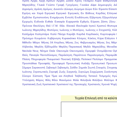
Αρετή
Αρχές
Αρχή Αρετών
Αρχική Σελίδα
Αχνός Πολέμου
Αύριο
Βαθμολογί
Μιχαηλίδης
Γλυκιά
Γούστο
Γραφή
Γρηγόριος
Γυναίκα
Δίψα
Δημιουργός
Δι
Διχασμός
Δράση
Δρόμος
Δυνατόν
Δύναμη
Δώρημα
Δώρο
Εάν
Είμαστε
Είσαστ
Ειρήνη και Χαρά
Ειρηνικά
Ειρηνικό
Ειρηνικός
Εκ Βάθους Καρδίας
Ελληνικ
Εμβόλιο
Εμπιστοσύνη
Ενημέρωση
Εντολή
Ενυδάτωση
Εξάρτηση
Εξομολόγη
Ερχομός
Ευδοκία
Ευθεία
Ευκαιρία
Ευχαριστία
Εχθρός
Εύρεση
Ζέστη
Ζήτω
Πρόνοια
Θεολόγος
Θεό
Ι.Γ.Μ.
Ιδέα.
Ιδανικά
Ιδεοληψία
Ιησού Χριστού
Ιθυπορι
Ιωάννης Μιχαηλίδης Ιθυπόρος
Ιωάννης ο Ιθυπόρος.
Ιωάννης ο Στοχαστής
Κάλ
Καλήμέρα
Καλησπέρα
Καλό Πάσχα
Καράβι
Καρδιά
Καρδιακός
Καρποφορία
Πρόσημο
Κουμάντο
Κυβέρνηση
Κυριακάτικο
Κόσμος
Κύκλος
Κύριε Ελέησον
Μέθοδο
Μέτρο
Μήνας 04 Απρίλιος
Μήνας 2ος Φεβρουαρίος
Μήνας 3ος Μάρτ
Αλβανίας
Μεγάλη Εβδομάδα
Μεγάλη Παρασκευή
Μηδέν
Μιχαηλίδης
Μοναδικ
Νεολαία
Νους
Νόημα
Οικία
Οικονομία
Οικονομικός
Ομορφιά
Ονομάζονται
Ορ
Θεός
Παναγία
Παντοδύναμος
Παράκληση
Παράπονο
Παραλογισμός
Παραμύθι
Πλάση
Πληροφορία
Πνευματικό
Ποιοτική Εξέλιξη
Πολιτικοί
Πολύτιμο
Πραγματικ
Προσπάθεια
Προσφιλές
Προσφορά
Προσωπική Ανέλιξη
Προσωπικό
Προσωπι
Σήμερα
Σαρακοστή
Σεβασμό
Σεβασμός
Σελίδα
Σημαία
Σιωπή
Σταυρός
Στοχασμ
Ιωάννης
Στρατιωτικός
Στροφή Ζωής
Συγγενής
Συγνώμη
Συγχώρεση
Συνάντησ
Σύνορο
Σύσταση
Τίμια
Τίμια και Αληθινά
Ταξιδευτής
Ταπεινό
Τολμηρός Αγώ
Υπόσχεση
Φάρος
Φίλη
Φίλοι
Φαινόμενο
Φιλία
Φιλοξενία
Φιλόξενο
Φιλότιμο
Φ
Χριστιανική Ζωή
Χριστιανικό
Χριστιανοί της Προσευχής
Χριστιανός
Χρονιά
Ψυχή
Τυχαία Επιλογή από τα καλύτ