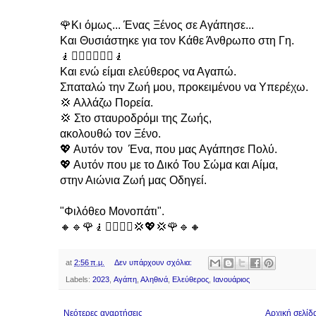
🌹Κι όμως... Ένας Ξένος σε Αγάπησε...
Και Θυσιάστηκε για τον Κάθε Άνθρωπο στη Γη.
🧎🧎‍♂️🧎‍♂️🧎‍♀️🧎
Και ενώ είμαι ελεύθερος να Αγαπώ.
Σπαταλώ την Ζωή μου, προκειμένου να Υπερέχω.
💢 Αλλάζω Πορεία.
💢 Στο σταυροδρόμι της Ζωής,
ακολουθώ τον Ξένο.
💖 Αυτόν τον Ένα, που μας Αγάπησε Πολύ.
💖 Αυτόν που με το Δικό Του Σώμα και Αίμα,
στην Αιώνια Ζωή μας Οδηγεί.
"Φιλόθεο Μονοπάτι".
🔸️🔹️🌹🧎🧎‍♀️🧎‍♂️💢💖💢🌹🔹️🔸️
at
2:56 π.μ.
Δεν υπάρχουν σχόλια:
Labels:
2023
,
Αγάπη
,
Αληθινά
,
Ελεύθερος
,
Ιανουάριος
Νεότερες αναρτήσεις
Αρχική σελίδ