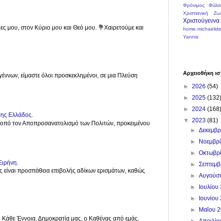
Φρόνιμος
Φύλα
Χριστιανική Ζω
Χριστούγεννα
ες μου, στον Κύριο μου και Θεό μου. 💐Χαιρετούμε και
home.michaelide
Yannis
Αρχειοθήκη ισ
γέννων, είμαστε όλοι προσκεκλημένοι, σε μια Πλεύση
►
2026
(54)
►
2025
(132
►
2024
(168
της Ελλάδος.
▼
2023
(81)
σκοπό τον Αποπροσανατολισμό των Πολιτών, προκειμένου
►
Δεκεμβ
►
Νοεμβρ
►
Οκτωβρ
Ειρήνη.
►
Σεπτεμ
Πόλεμος είναι προσπάθεια επιβολής αδίκων ερισμάτων, καθώς
►
Αυγούσ
►
Ιουλίου
►
Ιουνίου
►
Μαΐου 
ρ Κάθε Έννοια, Δημοκρατία μας, ο Καθένας από εμάς,
►
Απριλί