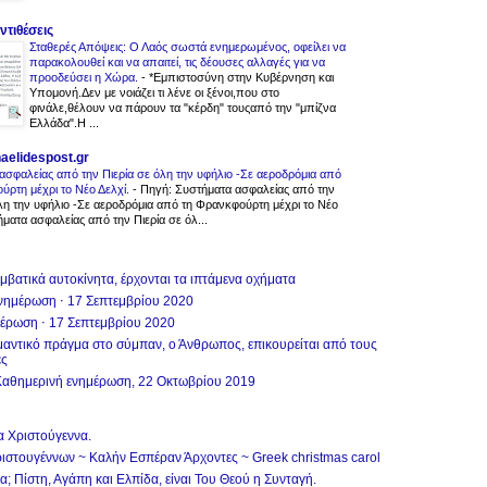
ντιθέσεις
Σταθερές Απόψεις: Ο Λαός σωστά ενημερωμένος, οφείλει να
παρακολουθεί και να απαιτεί, τις δέουσες αλλαγές για να
προοδεύσει η Χώρα.
-
*Εμπιστοσύνη στην Κυβέρνηση και
Υπομονή.Δεν με νοιάζει τι λένε οι ξένοι,που στο
φινάλε,θέλουν να πάρουν τα "κέρδη" τουςαπό την "μπίζνα
Ελλάδα".Η ...
aelidespost.gr
ασφαλείας από την Πιερία σε όλη την υφήλιο -Σε αεροδρόμια από
ύρτη μέχρι το Νέο Δελχί.
-
Πηγή: Συστήματα ασφαλείας από την
όλη την υφήλιο -Σε αεροδρόμια από τη Φρανκφούρτη μέχρι το Νέο
ματα ασφαλείας από την Πιερία σε όλ...
υμβατικά αυτοκίνητα, έρχονται τα ιπτάμενα οχήματα
νημέρωση ⋅ 17 Σεπτεμβρίου 2020
μέρωση ⋅ 17 Σεπτεμβρίου 2020
μαντικό πράγμα στο σύμπαν, ο Άνθρωπος, επικουρείται από τους
ες
Καθημερινή ενημέρωση, 22 Οκτωβρίου 2019
 Χριστούγεννα.
ιστουγέννων ~ Καλήν Εσπέραν Άρχοντες ~ Greek christmas carol
; Πίστη, Αγάπη και Ελπίδα, είναι Του Θεού η Συνταγή.