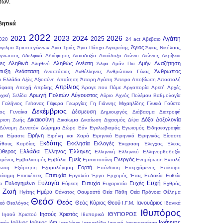
τών.
βητικά
2022
2021
2023
2024
2026
2025
Αγάπη
020
24 act
Αβέβαιο
Άγιος
γγελμα Χριστουγέννων
Αγία Τριάς
Άγιο Πάσχα
Αγιορείτης
Άγιος Νικόλαος
γνωστος
Αδελφικό
Αδιάφορος
Αισιοδοξία
Αισιόδοξο
Αιώνιο
Αιώνιος
Ακρίβεια
ες
Αληθινά
Αληθώς Ανέστη
Αμήν
Αναζήτηση
Αληθινό
Άλφα
Αμάν Πια
τυξη
Ανάσταση
Άνθρωπος
Αναστάσιος
Ανθέλληνας
Ανθρώπινο Γένος
α Ελλάδα
Αξίες
Αξιοσύνη
Απαίτηση
Άπειρη Αγάπη
Άπειρο
Αποβίωση
Αποστολή
Απρίλιος
όφαση
Αποχή
Απρίλης
Άραγε που Πάμε
Αργοπορία
Αρετή
Αρχές
Αρωγή Πολιτών
Αύγουστος
χική Σελίδα
Αύριο
Αχνός Πολέμου
Βαθμολογία
Γαλήνιος
Γείτονας
Γέφυρα
Γεωργίας
Γη
Γιάννης Μιχαηλίδης
Γλυκιά
Γούστο
Δεκέμβριος
Δέσμευση
ος
Γυναίκα
Δημιουργός
Διάβασμα
Διατροφή
Δικαιοσύνη
Δόξα
Δοξολογία
ίριση Ζωής
Δικαίωμα
Δικαίωση
Διχασμός
Δίψα
Δύναμη
Δυνατόν
Δώρημα
Δώρο
Εάν
Εγκλωβισμός
Εγωισμός
Ειδησεογραφία
Ειρήνη
ια
Είμαστε
Ειρήνη και Χαρά
Ειρηνικά
Ειρηνικό
Ειρηνικός
Είσαστε
Εκδότης
Εκκλησία
Εκλογές
θους Καρδίας
Έκφραση
Έλεγχος
Έλεος
Ελλάδα
ύθερος
Έλληνας
Έλληνες
Ελληνική
Ελληνικό
Ελληνορθοδοξία
Εμείς
Ενεργός
σμένος
Εμβολιασμός
Εμβόλιο
Εμπιστοσύνη
Ενημέρωση
Εντολή
Εορτή
ωση
Εξάρτηση
Εξομολόγηση
Επένδυση
Επερχόμενος
Επίκαιρο
Επιτυχία
πίσημη
Επισκέπτες
Εργαλείο
Έργο
Ερχομός
Έτος
Ευδοκία
Ευθεία
Ευλογία
Ευχή
Ευλογημένο
Ευτυχία
Ευχές
α
Εύρεση
Ευχαριστία
Εχθρός
Ζωή
Ημέρα
ι
Ηγέτης
Θάνατος
Θαυμαστό
Θεία Πάθη
Θεία Πρόνοια
Θέλημα
Θεόσ
Θεός
Θεός Κύριος
Θεού
Ιανουάριος
εό
Θεολόγος
Ι.Γ.Μ.
Ιδανικά
Ιθυπόρος
Ιησούς Χριστός
ΙΘΥΠΟΡΟΣ
Ιησού Χριστού
Ιθυπορικά
Ιωάννης
Ιούλιος
Ιούνιος
ΙόΦ
στής
Ιστολόγιο
Ιστοσελίδα
Ισχυρή
Ισχυροποίηση