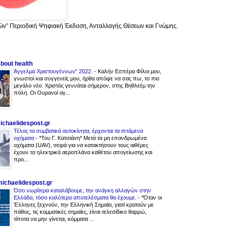
ών” Περιοδική Ψηφιακή Έκδοση, Ανταλλαγής Θέσεων και Γνώμης.
about health
Άγγελμα Χριστουγέννων" 2022.
-
Καλήν Εσπέρα Φίλοι μου,
γνωστοί και συγγενείς μου, ήρθα απόψε να σας πω, το πιο
μεγάλο νέο. Χριστός γεννάται σήμερον, στης Βηθλεέμ την
πόλη. Οι Ουρανοί αγ...
michaelidespost.gr
Τέλος τα συμβατικά αυτοκίνητα, έρχονται τα ιπτάμενα
οχήματα
-
*Του Γ. Κατσιάνη* Μετά τα μη επανδρωμένα
οχήματα (UAV), σειρά για να κατακτήσουν τους αιθέρες
έχουν τα ηλεκτρικά αεροπλάνα καθέτου απογείωσης και
προ...
.michaelidespost.gr
Όσο νωρίτερα καταλάβουμε, την ανάγκη αλλαγών στην
Ελλάδα, τόσο καλύτερα αποτελέσματα θα έχουμε.
-
*Όταν οι
Έλληνες ξεχνούν, την Ελληνική Σημαία, γιατί κρατούν με
πάθος, τις κομματικές σημαίες, είναι τελεσίδικο θαρρώ,
τίποτα να μην γίνεται, κόμματα ...