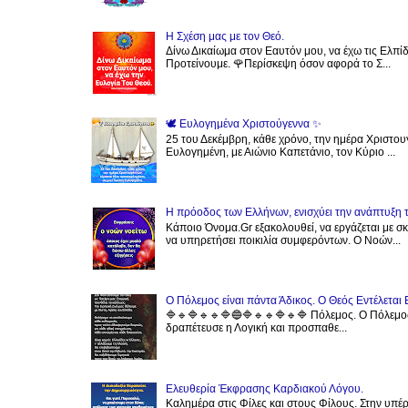
Η Σχέση μας με τον Θεό.
Δίνω Δικαίωμα στον Εαυτόν μου, να έχω τις Ελπίδ
Προτείνουμε. 🌹Περίσκεψη όσον αφορά το Σ...
🕊 Ευλογημένα Χριστούγεννα ✨️
25 του Δεκέμβρη, κάθε χρόνο, την ημέρα Χριστου
Ευλογημένη, με Αιώνιο Καπετάνιο, τον Κύριο ...
Η πρόοδος των Ελλήνων, ενισχύει την ανάπτυξη 
Κάποιο Όνομα.Gr εξακολουθεί, να εργάζεται με 
να υπηρετήσει ποικιλία συμφερόντων. Ο Νοών...
Ο Πόλεμος είναι πάντα Άδικος. Ο Θεός Εντέλεται 
🔷️🔹️🔷️🔹️🔹️🔷️🔵🔷️🔹️🔹️🔷️🔹️🔷️ Πόλεμος. Ο 
δραπέτευσε η Λογική και προσπαθε...
Ελευθερία Έκφρασης Καρδιακού Λόγου.
Καλημέρα στις Φίλες και στους Φίλους. Στην υπέ