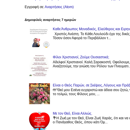
Εγγραφή σε:
Αναρτήσεις (Atom)
Δημοφιλείς αναρτήσεις 7 ημερών
Καθε Άνθρωπος Μοναδικός, Ελεύθερος και Ειρηνι
Χριστός Ανέστη. Το Κάθε Λουλούδι έχει της δικέ
Τόσον όσον Αφορά το Περιβάλλον τ...
Φίλοι Χριστιανοί, Ζούμε Ουσιαστικά;
Αδελφοί Χριστιανοί. Καλή Σαρακοστή. Οφείλουμε,
Αναζητούμε, την γνώση του Ρόλου των Πνευματι..
Είναι ο Θεός Παρών, σε Σκέψεις, Λόγους και Πράξ
🤲"Θεέ μου Εσένα ευχαριστώ και άδεια σου ζητώ, 
το τολμώ, τους Φίλους μου, ...
Με τον Θεό, Είναι Αλλιώς.
💐Η Ζωή με τον Θεό, Είναι Ζωή Χαράς, ότι και να 
ο Πανάγαθος Θεός, όπου κάτι Όμ...