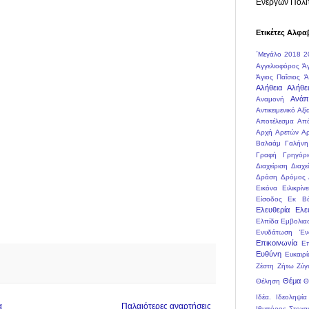
Ενεργών Πολι
Ετικέτες Αλφα
΄Μεγάλο
2018
2
Αγγελιοφόρος
Ά
Άγιος Παΐσιος
Ά
Αλήθεια
Αλήθει
Ανάπ
Αναμονή
Αντικειμενικό
Αξί
Αποτέλεσμα
Απ
Αρχή Αρετών
Αρ
Βαλαάμ
Γαλήνη
Γραφή
Γρηγόρι
Διαχείριση
Διαχε
Δράση
Δρόμος
Εικόνα
Ειλικρίνε
Είσοδος
Εκ Βά
Ελευθερία
Ελε
Ελπίδα
Εμβολια
Ενυδάτωση
Έν
Επικοινωνία
Ε
Ευθύνη
Ευκαιρί
Ζέστη
Ζήτω
Ζύγ
Θέμα
Θέληση
Θ
Ιδέα.
Ιδεοληψία
α
Παλαιότερες αναρτήσεις
Ιθυπόρος Στοχα