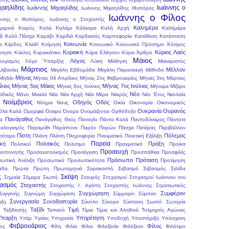
ιχαηλίδης
Ιωάννης ο
Ιωάννης Μιχαηλίδης
Ιωάννης Μιχαηλίδης Ιθυπόρος
Ιωάννης ο Φίλος
ννης ο Ιθυπόρος.
Ιωάννης ο Στοχαστής
Καλημέρα
μερινά
Καιρός
Καλά
Καλάμι
Κάλεσμα
Καλή Αρχή
Καλήμέρα
ό
Καλό Πάσχα
Καράβι
Καρδιά
Καρδιακός
Καρποφορία
Κατάθεση
Κατάσταση
Κοινωνία
α
Κέρδος
Κλειδί
Κοίμηση
Κοινωνικό
Κοινωνικό Πρόσημο
Κόσμος
Κυριακή
Κύριος
Λαός
ρνηση
Κύκλος
Κυριακάτικο
Κύριε Ελέησον
Κύριο Άρθρο
Μάιος
Λόγος
Λογισμός
Λόγο Ύπαρξης
Λύση
Μάθηση
Μακαριστός
Μάρτιος
Μέλλον
Αλβανίας
Μεγάλη Εβδομάδα
Μεγάλη Παρασκευή
Μέθοδο
Μήνας
Μηδέν
Μήνας 04 Απρίλιος
Μήνας 2ος Φεβρουαρίος
Μήνας 3ος Μάρτιος
λιος
Μήνας 5ος Μάιος
Μήνας 7ος Ιούλιος
Μήνας 6ος Ιούνιος
Μήνυμα
Μίζερο
Νέο
αδικός
Μόνο
Μυαλό
Νέα
Νέα Αρχή
Νέα Μέρα
Νεκρός
Νέο Έτος
Νεολαία
Νοέμβριος
Οδηγός
Οδός
Νόημα
Νους
Οικία
Οικονομία
Οικονομικός
Ουκρανία
Ουρανός
Όλα Καλά
Ομορφιά
Όνειρο
Όνομα
Ονομάζονται
Ορθόδοξο
Πανάγαθος
ια
Πανάγαθος Θεός
Παναγία
Πάντα Καλά
Παντοδύναμος
Πάντοτε
αλογισμός
Παραμύθι
Παράπονο
Παρόν
Παρών
Πάσχα
Πατέρας
Περιβάλλον
Πίστη
Πόλεμος
σότερο
Πλάνη
Πλάση
Πληροφορία
Πνευματικό
Ποιοτική Εξέλιξη
Πορεία
ική
Πολιτικός
Πράξη
Πολιτικοί
Πολύτιμο
Πραγματικό
Προίκα
Προσευχή
ροπονητής
Προσανατολισμός
Προσέγγιση
Προσπάθεια
Προσφιλές
Πρόσωπο
Πρόταση
ωπική Ανέλιξη
Προσωπικό
Προσωπικότητα
Προτίμηση
άδα
Πρώτα
Πρώτη
Πρωτομηνιά
Σαρακοστή
Σεβασμό
Σεβασμός
Σελίδα
ς
Σκέψη
Σημαία
Σήμερα
Σιωπή
Σταυρός
Στοχασμοί
Στοχασμοί Ιωάννου του
χασμός
Στοχαστής
Στοχαστής Ι. Αγάπη
Στοχαστής Ιωάννης
Στρατιωτικός
Συγχώρηση
Συμφέρον
Συγγενής
Συγνώμη
Συγχώρεση
Σύμμαχοι
Σύμπαν
Συνεργασία
Συνοδοιπορία
αξη
Σύνολο
Σύνορο
Σύσταση
Σωστό
Σωτηρία
Ταξίδι
Τιμή
Ταξιδευτής
Ταπεινό
Τίμια
Τίμια και Αληθινά
Τολμηρός Αγώνας
παρξη
Υπηρέτηση
Υπέρ Υγείας
Υπηρεσία
Υποδοχή
Υποστήριξη
Υπόσχεση
Φεβρουάριος
Φίλος
ος
Φίλη
Φιλία
Φίλοι
Φιλοξενία
Φιλόξενο
Φιλότιμο