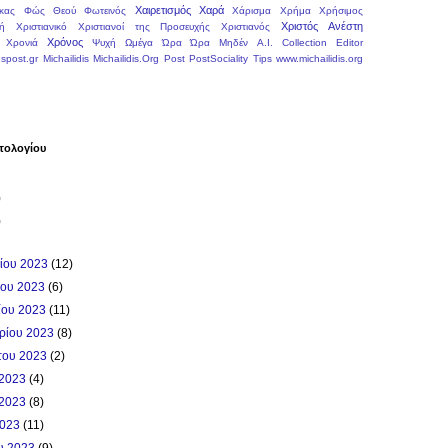
Χαιρετισμός
Χαρά
κας
Φώς Θεού
Φωτεινός
Χάρισμα
Χρήμα
Χρήσιμος
Χριστός Ανέστη
ή
Χριστιανικό
Χριστιανοί της Προσευχής
Χριστιανός
Χρόνος
Χρονιά
Ψυχή
Ωμέγα
Ώρα
Ώρα Μηδέν
A.I.
Collection
Editor
spost.gr
Michailidis
Michailidis.Org
Post
PostSociality
Tips
www.michailidis.org
τολογίου
)
)
ρίου 2023
(12)
ίου 2023
(6)
ίου 2023
(11)
βρίου 2023
(8)
του 2023
(2)
 2023
(4)
 2023
(8)
2023
(11)
ου 2023
(9)