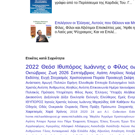
γράφει από το Περίσσευμα της Καρδιάς Του. Γ...
Επιλέγουν οι Έλληνες, Αυτούς που Θέλουν και Μ
Φίλες, Φίλοι και Αξιότιμοι Επισκέπτες μας. Ήρθε 
ο Λαός μας Ψύχραιμος; Και να Επιλέ...
Ετικέτες κατά Συχνότητα
2022
Θεόσ
Ιθυπόρος
Ιωάννης ο Φίλος
Θε
Οκτώβριος
Ζωή
2026
Σεπτέμβριος
Αγάπη
Απρίλιος
Νοέμ
Εκδότης
Ευχή
Στοχασμός
Χριστούγεννα
Πορεία
Προσευχή
Σκέψη
Ανάσταση
Αρωγή Πολιτών
Ειρήνη
Ελευθερία
Επιτυχία
Ευλογημένο
Ιούλ
Χριστός Ανέστη
Άνθρωπος
Αληθώς Ανέστη
Επικοινωνία
Ημέρα
Ιανουάριο
Πολιτικός
Πρόταση
Υπηρέτηση
Φίλος
Άγιος
Έλληνες
Ύπαρξη
Αλήθειε
Δικαιοσύνη
Δοξολογία
Δόξα
Εκκλησία
Εκλογές
Ελεύθερος
Εμείς
Ενερ
ΙΘΥΠΟΡΟΣ
Ιησούς Χριστός
Ιούνιος
Ιωάννης Μιχαηλίδης
ΙόΦ
Καθήκον
Κυ
Οδηγός
Οδός
Ουκρανία
Ουρανός
Πίστη
Πράξη
Πρόσωπο
Στοχαστής
Χαιρετισμός
Χαρά
Χρόνος
2018
2020
24 act
A.I.
Collection
Edit
home.michaelidespost.gr
www.michailidis.org
΄Μεγάλο
Άγγελμα Χριστουγέννων
Αγάπη
Άπειρο
Άραγε που Πάμε
Έκφραση
Έλεγχος
Έλεος
Ένωση
Έργο
Έτ
Αγγελιοφόρος
Αγιορείτης
Αδελφικό
Αδιάφορος
Αισιοδοξία
Αισιόδοξο
Αιώνιο
Αι
Ανθρώπινο Γένος
Αντικειμενικό
Αξία Ελλάδα
Αξίες
Αξιοσύνη
Απαίτηση
Αποβί