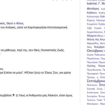
Ιωάννης Γ. Μ
Ιθυπόρος
Ιωά
Καθήκον
Καθη
Καλ
Καλησπέρα
Κείμενο
Κέρασμ
κός, Θεού ο Φίλος.
Κουμάντο
Κυβέ
ς του Ανάγκες, ώστε να Καρποφορήσει Αποτελεσματικά.
Λέξη
Λογική
Αρχιεπίσκοπος 
Μέριμνα
Μέτρο
Μήνας 4ος Απρί
Μιχαηλίδης
Μον
Νοέμβριο
Νέος
 να μάθουμε, περί της, συν Θεώ, Ουσιαστικής Ζωής.
Οκτώβριος
.
Ουσία
Παθογένε
Παράκληση
Παρ
Περιπέτεια
Περισ
Πολίτης
Πολιτ
εις.
Προοδευτικός
Π
για Εσένα να μιλώ". 🤲Όταν ζητώ το Έλεος Σου, για εμένα
Προσφορά
Προσ
Πρώρα η Ελλ
Σεπτέμβριο
Στο
Ιθυπόρου
Στροφή Ζωής
Συνάντηση
Σύν
συμβαίνει.💐 ⚖️ Ίσως οι Άνθρωποι μας Αδικούν, είναι όμως
Σωτηρίου Έτους
Ύ
Τρόπος
Υγεία
Φαινόμενο
Φάρ