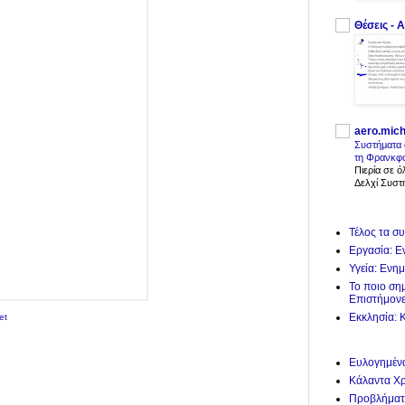
Θέσεις - Α
aero.mich
Συστήματα 
τη Φρανκφο
Πιερία σε 
Δελχί Συστή
Τέλος τα σ
Εργασία: Ε
Υγεία: Ενη
Το ποιο ση
Επιστήμον
Εκκλησία: 
et
Ευλογημένα
Κάλαντα Χρ
Προβλήματα