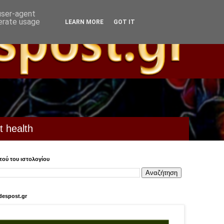
 user-agent
nerate usage
LEARN MORE
GOT IT
t health
ού του ιστολογίου
despost.gr