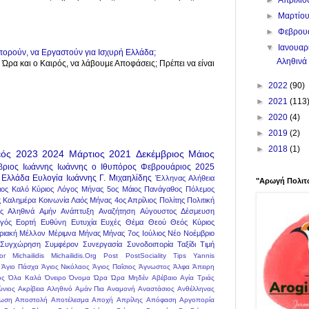
►
Μαρτίο
►
Φεβρου
▼
Ιανουαρ
πορούν, να Εργαστούν για Ισχυρή Ελλάδα;
Αληθινά 
η Ώρα και ο Καιρός, να λάβουμε Αποφάσεις; Πρέπει να είναι
►
2022
(90)
►
2021
(113
►
2020
(4)
►
2019
(2)
►
2018
(1)
ός
2023
2024
Μάρτιος
2021
Δεκέμβριος
Μάιος
βριος
Ιωάννης
Ιωάννης ο Ιθυπόρος
Φεβρουάριος
2025
Ελλάδα
Ευλογία
Ιωάννης Γ. Μιχαηλίδης
Έλληνας
Αλήθεια
"Αρωγή Πολιτ
ιος
Καλό
Κύριος
Λόγος
Μήνας 5ος Μάιος
Πανάγαθος
Πόλεμος
ς
Καλημέρα
Κοινωνία
Λαός
Μήνας 4ος Απρίλιος
Πολίτης
Πολιτική
ς
Αληθινά
Αμήν
Ανάπτυξη
Αναζήτηση
Αύγουστος
Δέσμευση
γός
Εορτή
Ευθύνη
Ευτυχία
Ευχές
Θέμα
Θεού
Θεός Κύριος
ριακή
Μέλλον
Μέριμνα
Μήνας
Μήνας 7ος Ιούλιος
Νέο
Νοέμβριο
Συγχώρηση
Συμφέρον
Συνεργασία
Συνοδοιπορία
Ταξίδι
Τιμή
or
Michailidis
Michailidis.Org
Post
PostSociality
Tips
Yannis
Άγιο Πάσχα
Άγιος Νικόλαος
Άγιος Παΐσιος
Άγνωστος
Άλφα
Άπειρη
ος
Όλα Καλά
Όνειρο
Όνομα
Ώρα
Ώρα Μηδέν
Αβέβαιο
Αγία Τριάς
ώνιος
Ακρίβεια
Αληθινό
Αμάν Πια
Αναμονή
Αναστάσιος
Ανθέλληνας
ωση
Αποστολή
Αποτέλεσμα
Αποχή
Απρίλης
Απόφαση
Αργοπορία